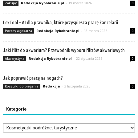
Redakcja Rybobranie.pl
-
19 marca 2026
Zakupy
0
LexTool – AI dla prawnika, które przyspiesza pracę kancelarii
Redakcja Rybobranie.pl
-
18 marca 2026
Porady wędkarza
0
Jaki filtr do akwarium? Przewodnik wyboru filtrów akwariowych
Redakcja Rybobranie.pl
-
22 stycznia 2026
Akwarystyka
0
Jak poprawić pracę na nogach?
Redakcja
-
3 listopada 2025
Koszulki do biegania
0
Kategorie
Kategorie