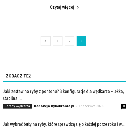
Czytaj więcej
1
2
3
ZOBACZ TEŻ
Jaki zestaw na ryby z pontonu? 3 konfiguracje dla wędkarza – lekka,
stabilna i...
Redakcja Rybobranie.pl
-
17 czerwca 2026
Porady wędkarza
0
Jak wybrać buty na ryby, które sprawdzą się o każdej porze roku i w...