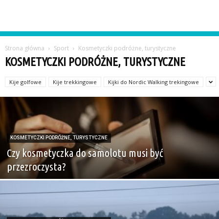
Strona główna
Sport
Kosmetyczki podróżne, turystyczne
KOSMETYCZKI PODRÓŻNE, TURYSTYCZNE
Kije golfowe
Kije trekkingowe
Kijki do Nordic Walking trekingowe
KOSMETYCZKI PODRÓŻNE, TURYSTYCZNE
Czy kosmetyczka do samolotu musi być
przezroczysta?