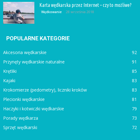
Karta wędkarska przez Internet – czy to możliwe?
28 września 2018
Wędkowanie
POPULARNE KATEGORIE
Akcesoria wędkarskie
92
Przynęty wędkarskie naturalne
91
Krętliki
85
Kajaki
83
Krokomierze (pedometry), liczniki kroków
83
Plecionki wędkarskie
81
Haczyki i kotwiczki wędkarskie
79
Porady wędkarza
73
Sprzęt wędkarski
72