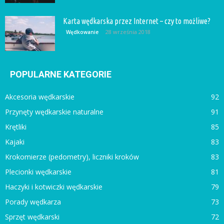
Karta wędkarska przez Internet – czy to możliwe?
28 września 2018
Wędkowanie
POPULARNE KATEGORIE
Akcesoria wędkarskie
92
Przynęty wędkarskie naturalne
91
Krętliki
85
Kajaki
83
Krokomierze (pedometry), liczniki kroków
83
Plecionki wędkarskie
81
Haczyki i kotwiczki wędkarskie
79
Porady wędkarza
73
Sprzęt wędkarski
72