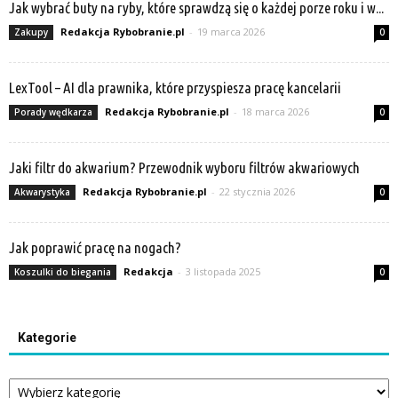
Jak wybrać buty na ryby, które sprawdzą się o każdej porze roku i w...
Redakcja Rybobranie.pl
-
19 marca 2026
Zakupy
0
LexTool – AI dla prawnika, które przyspiesza pracę kancelarii
Redakcja Rybobranie.pl
-
18 marca 2026
Porady wędkarza
0
Jaki filtr do akwarium? Przewodnik wyboru filtrów akwariowych
Redakcja Rybobranie.pl
-
22 stycznia 2026
Akwarystyka
0
Jak poprawić pracę na nogach?
Redakcja
-
3 listopada 2025
Koszulki do biegania
0
Kategorie
Kategorie