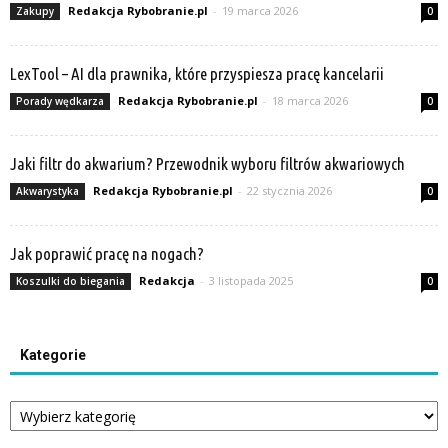
Redakcja Rybobranie.pl
-
19 marca 2026
Zakupy
0
LexTool – AI dla prawnika, które przyspiesza pracę kancelarii
Redakcja Rybobranie.pl
-
18 marca 2026
Porady wędkarza
0
Jaki filtr do akwarium? Przewodnik wyboru filtrów akwariowych
Redakcja Rybobranie.pl
-
22 stycznia 2026
Akwarystyka
0
Jak poprawić pracę na nogach?
Redakcja
-
3 listopada 2025
Koszulki do biegania
0
Kategorie
Kategorie