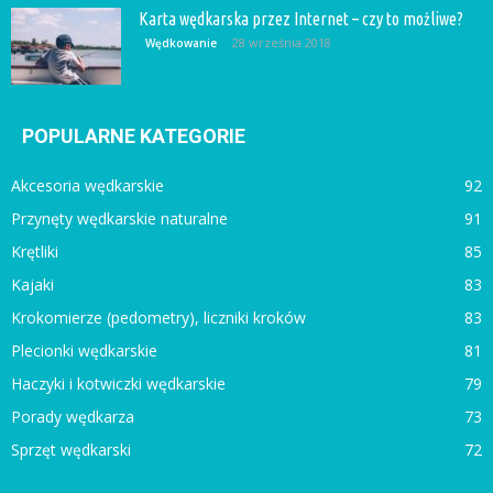
Karta wędkarska przez Internet – czy to możliwe?
28 września 2018
Wędkowanie
POPULARNE KATEGORIE
Akcesoria wędkarskie
92
Przynęty wędkarskie naturalne
91
Krętliki
85
Kajaki
83
Krokomierze (pedometry), liczniki kroków
83
Plecionki wędkarskie
81
Haczyki i kotwiczki wędkarskie
79
Porady wędkarza
73
Sprzęt wędkarski
72