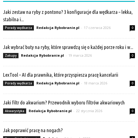
Jaki zestaw na ryby z pontonu? 3 konfiguracje dla wędkarza – lekka,
stabilna i...
Redakcja Rybobranie.pl
-
17 czerwca 2026
Porady wędkarza
0
Jak wybrać buty na ryby, które sprawdzą się o każdej porze roku i w...
Redakcja Rybobranie.pl
-
19 marca 2026
Zakupy
0
LexTool – AI dla prawnika, które przyspiesza pracę kancelarii
Redakcja Rybobranie.pl
-
18 marca 2026
Porady wędkarza
0
Jaki filtr do akwarium? Przewodnik wyboru filtrów akwariowych
Redakcja Rybobranie.pl
-
22 stycznia 2026
Akwarystyka
0
Jak poprawić pracę na nogach?