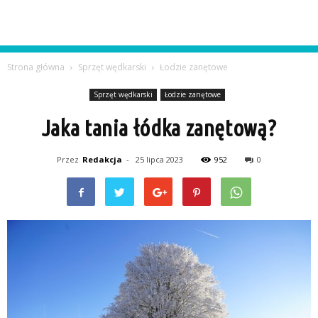
Strona główna
Sprzęt wędkarski
Łodzie zanętowe
Sprzęt wędkarski
Łodzie zanętowe
Jaka tania łódka zanętową?
Przez
Redakcja
-
25 lipca 2023
952
0