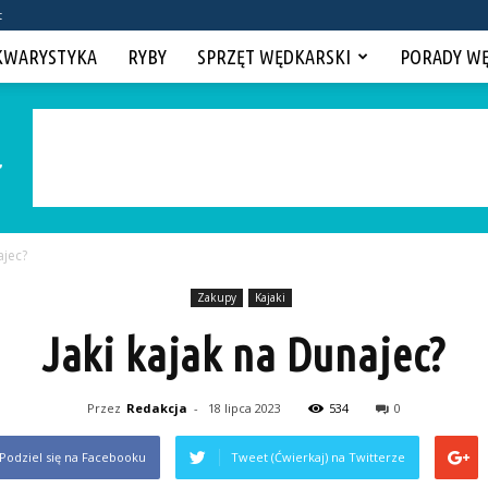
t
KWARYSTYKA
RYBY
SPRZĘT WĘDKARSKI
PORADY W
ajec?
Zakupy
Kajaki
Jaki kajak na Dunajec?
Przez
Redakcja
-
18 lipca 2023
534
0
Podziel się na Facebooku
Tweet (Ćwierkaj) na Twitterze