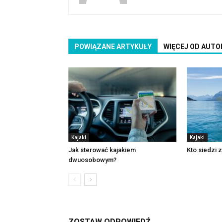
POWIĄZANE ARTYKUŁY
WIĘCEJ OD AUTO
Kajaki
Kajaki
Jak sterować kajakiem
Kto siedzi z
dwuosobowym?
ZOSTAW ODPOWIEDŹ