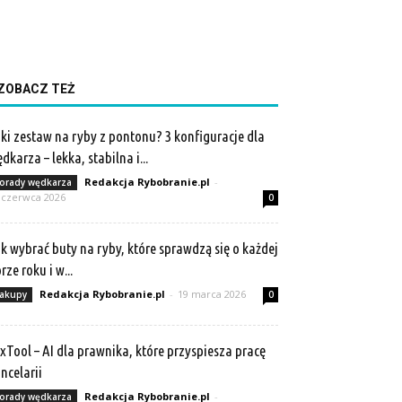
ZOBACZ TEŻ
ki zestaw na ryby z pontonu? 3 konfiguracje dla
dkarza – lekka, stabilna i...
Redakcja Rybobranie.pl
-
orady wędkarza
 czerwca 2026
0
k wybrać buty na ryby, które sprawdzą się o każdej
rze roku i w...
Redakcja Rybobranie.pl
-
19 marca 2026
akupy
0
xTool – AI dla prawnika, które przyspiesza pracę
ncelarii
Redakcja Rybobranie.pl
-
orady wędkarza