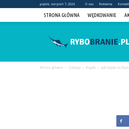
piątek, sierpień 7, 2026
O nas
Reklama
Kontak
STRONA GŁÓWNA
WĘDKOWANIE
A
Rybobranie.pl
Strona główna
Zakupy
Kajaki
Jaki kajak na Dun