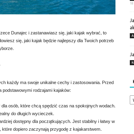
18
Ja
a
ece Dunajec i zastanawiasz się, jaki kajak wybrać, to
A
wiesz się, jaki kajak będzie najlepszy dla Twoich potrzeb
yborze.
Ja
K
?
órych każdy ma swoje unikalne cechy i zastosowania. Przed
ma podstawowymi rodzajami kajaków:
Ka
 dla osób, które chcą spędzić czas na spokojnych wodach.
dealny do długich wycieczek.
ardziej dostępny dla początkujących. Jest stabilny i łatwy w
, które dopiero zaczynają przygodę z kajakarstwem.