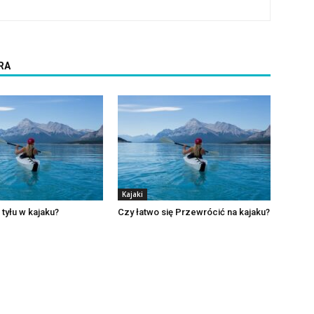
RA
Kajaki
 tyłu w kajaku?
Czy łatwo się Przewrócić na kajaku?