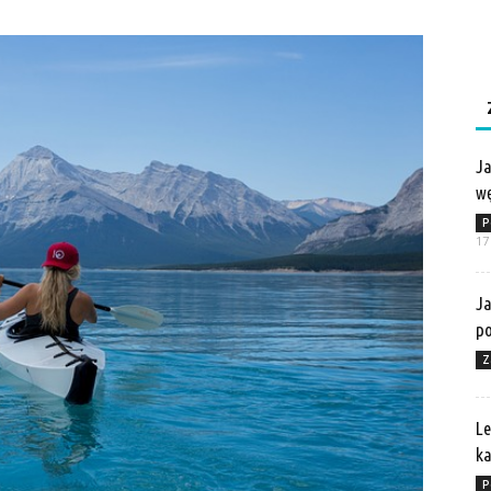
Ja
wę
P
17
Ja
po
Z
Le
ka
P