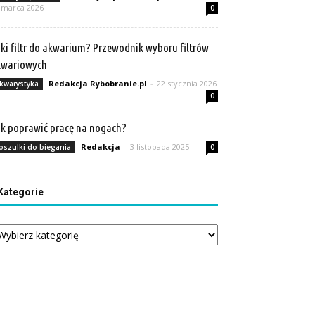
 marca 2026
0
ki filtr do akwarium? Przewodnik wyboru filtrów
kwariowych
Redakcja Rybobranie.pl
-
22 stycznia 2026
kwarystyka
0
k poprawić pracę na nogach?
Redakcja
-
3 listopada 2025
oszulki do biegania
0
Kategorie
tegorie