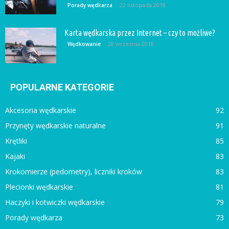
22 listopada 2018
Porady wędkarza
Karta wędkarska przez Internet – czy to możliwe?
28 września 2018
Wędkowanie
POPULARNE KATEGORIE
Akcesoria wędkarskie
92
Przynęty wędkarskie naturalne
91
Krętliki
85
Kajaki
83
Krokomierze (pedometry), liczniki kroków
83
Plecionki wędkarskie
81
Haczyki i kotwiczki wędkarskie
79
Porady wędkarza
73