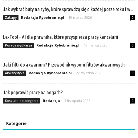
Jak wybrać buty na ryby, które sprawdzą się o każdej porze roku i w...
Redakcja Rybobranie.pl
-
19 marca 2026
Zakupy
0
LexTool – AI dla prawnika, które przyspiesza pracę kancelarii
Redakcja Rybobranie.pl
-
18 marca 2026
Porady wędkarza
0
Jaki filtr do akwarium? Przewodnik wyboru filtrów akwariowych
Redakcja Rybobranie.pl
-
22 stycznia 2026
Akwarystyka
0
Jak poprawić pracę na nogach?
Redakcja
-
3 listopada 2025
Koszulki do biegania
0
Kategorie
Kategorie