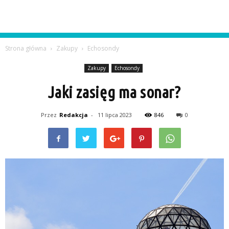
Strona główna
Zakupy
Echosondy
Zakupy
Echosondy
Jaki zasięg ma sonar?
Przez
Redakcja
-
11 lipca 2023
846
0