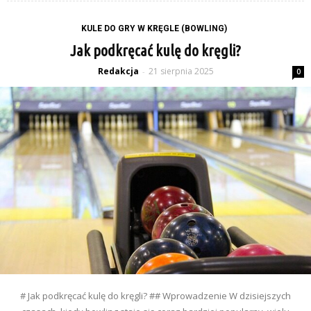
KULE DO GRY W KRĘGLE (BOWLING)
Jak podkręcać kulę do kręgli?
Redakcja
21 sierpnia 2025
-
0
# Jak podkręcać kulę do kręgli? ## Wprowadzenie W dzisiejszych