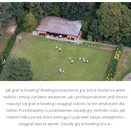
Jak grać w bowling? Bowling to popularna gra, która dostarcza wiele
radości i emocji zarówno amatorom, jak i profesjonalistom. Jeśli chcesz
nauczyć się grać w bowling i osiągnąć sukces, to ten artykuł jest dla
Ciebie. Przedstawimy Ci podstawowe zasady gry, techniki rzutu, jak
również kilka porad, które pomogą Ci poprawić swoje umiejętności i
osiągnąć lepsze wyniki. Zasady gry w bowling Gra w...