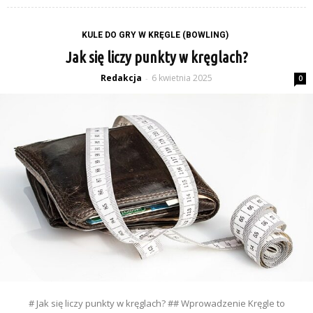
KULE DO GRY W KRĘGLE (BOWLING)
Jak się liczy punkty w kręglach?
Redakcja
6 kwietnia 2025
-
0
# Jak się liczy punkty w kręglach? ## Wprowadzenie Kręgle to