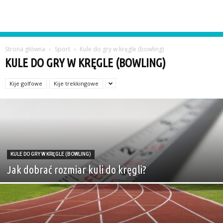
Strona główna
Sport
Kule do gry w kręgle (bowling)
KULE DO GRY W KRĘGLE (BOWLING)
Kije golfowe
Kije trekkingowe
KULE DO GRY W KRĘGLE (BOWLING)
Jak dobrać rozmiar kuli do kręgli?