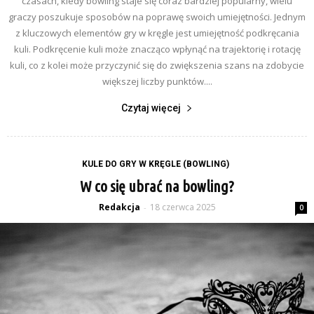
czasach, kiedy bowling staje się coraz bardziej popularny, wielu
graczy poszukuje sposobów na poprawę swoich umiejętności. Jednym
z kluczowych elementów gry w kręgle jest umiejętność podkręcania
kuli. Podkręcenie kuli może znacząco wpłynąć na trajektorię i rotację
kuli, co z kolei może przyczynić się do zwiększenia szans na zdobycie
większej liczby punktów....
Czytaj więcej
KULE DO GRY W KRĘGLE (BOWLING)
W co się ubrać na bowling?
Redakcja
18 czerwca 2025
-
0