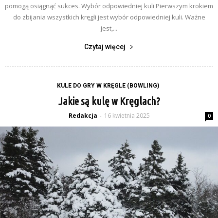
pomogą osiągnąć sukces. Wybór odpowiedniej kuli Pierwszym krokiem
do zbijania wszystkich kręgli jest wybór odpowiedniej kuli. Ważne
jest,...
Czytaj więcej
KULE DO GRY W KRĘGLE (BOWLING)
Jakie są kulę w Kręglach?
Redakcja
16 kwietnia 2025
-
0