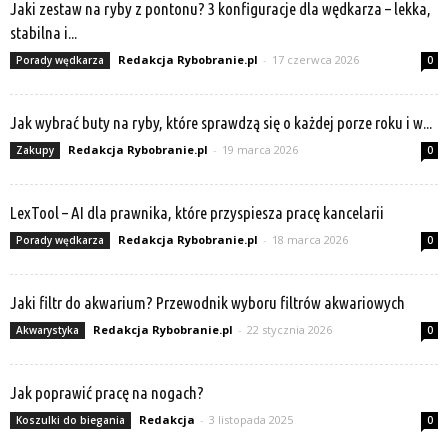
Jaki zestaw na ryby z pontonu? 3 konfiguracje dla wędkarza – lekka,
stabilna i...
Redakcja Rybobranie.pl
-
17 czerwca 2026
Porady wędkarza
0
Jak wybrać buty na ryby, które sprawdzą się o każdej porze roku i w...
Redakcja Rybobranie.pl
-
19 marca 2026
Zakupy
0
LexTool – AI dla prawnika, które przyspiesza pracę kancelarii
Redakcja Rybobranie.pl
-
18 marca 2026
Porady wędkarza
0
Jaki filtr do akwarium? Przewodnik wyboru filtrów akwariowych
Redakcja Rybobranie.pl
-
22 stycznia 2026
Akwarystyka
0
Jak poprawić pracę na nogach?
Redakcja
-
3 listopada 2025
Koszulki do biegania
0