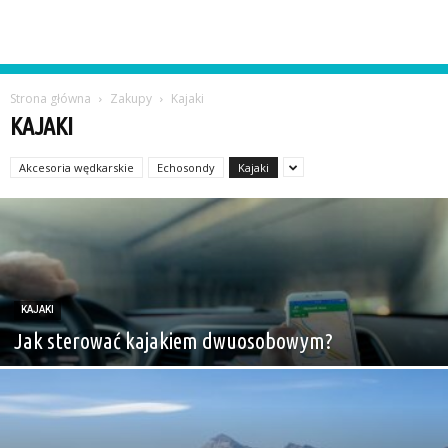
Strona główna
Zakupy
Kajaki
KAJAKI
Akcesoria wędkarskie
Echosondy
Kajaki
KAJAKI
Jak sterować kajakiem dwuosobowym?