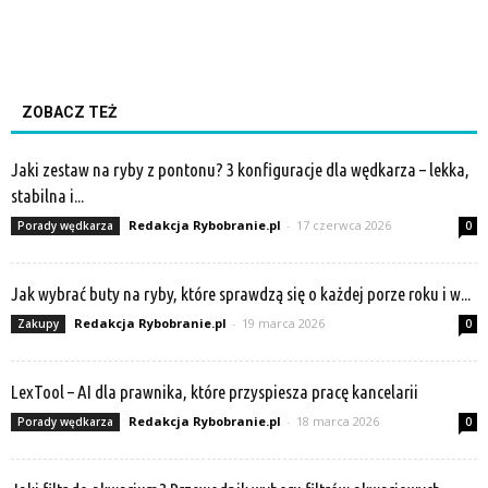
ZOBACZ TEŻ
Jaki zestaw na ryby z pontonu? 3 konfiguracje dla wędkarza – lekka,
stabilna i...
Redakcja Rybobranie.pl
-
17 czerwca 2026
Porady wędkarza
0
Jak wybrać buty na ryby, które sprawdzą się o każdej porze roku i w...
Redakcja Rybobranie.pl
-
19 marca 2026
Zakupy
0
LexTool – AI dla prawnika, które przyspiesza pracę kancelarii
Redakcja Rybobranie.pl
-
18 marca 2026
Porady wędkarza
0