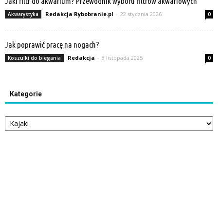
Jaki filtr do akwarium? Przewodnik wyboru filtrów akwariowych
Redakcja Rybobranie.pl
-
22 stycznia 2026
Akwarystyka
0
Jak poprawić pracę na nogach?
Redakcja
-
3 listopada 2025
Koszulki do biegania
0
Kategorie
Kategorie