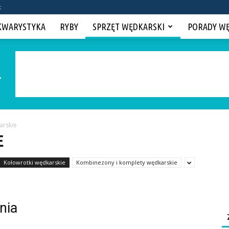
t
KWARYSTYKA
RYBY
SPRZĘT WĘDKARSKI
PORADY W
arskie
E
Kołowrotki wędkarskie
Kombinezony i komplety wędkarskie
nia