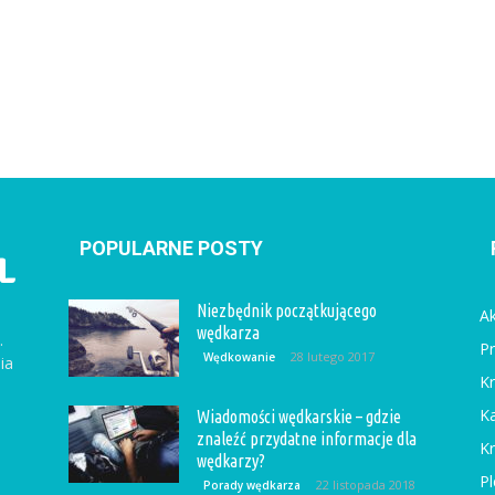
POPULARNE POSTY
Niezbędnik początkującego
Ak
wędkarza
.
Pr
28 lutego 2017
Wędkowanie
ia
Kr
Ka
Wiadomości wędkarskie – gdzie
znaleźć przydatne informacje dla
Kr
wędkarzy?
Pl
22 listopada 2018
Porady wędkarza