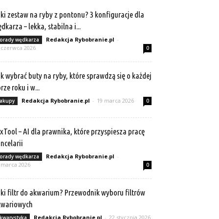
ki zestaw na ryby z pontonu? 3 konfiguracje dla
dkarza – lekka, stabilna i...
Redakcja Rybobranie.pl
-
orady wędkarza
 czerwca 2026
0
k wybrać buty na ryby, które sprawdzą się o każdej
rze roku i w...
Redakcja Rybobranie.pl
-
19 marca 2026
akupy
0
xTool – AI dla prawnika, które przyspiesza pracę
ncelarii
Redakcja Rybobranie.pl
-
orady wędkarza
 marca 2026
0
ki filtr do akwarium? Przewodnik wyboru filtrów
kwariowych
Redakcja Rybobranie.pl
-
22 stycznia 2026
kwarystyka