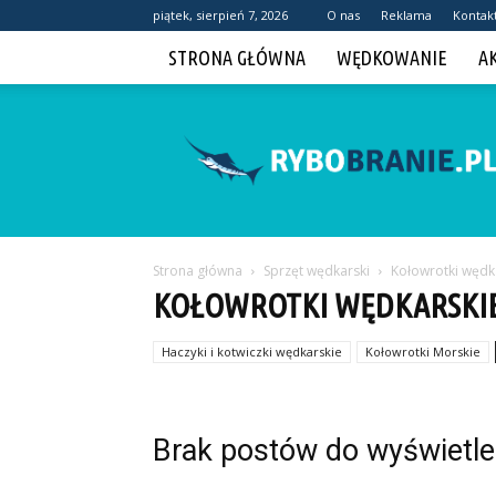
piątek, sierpień 7, 2026
O nas
Reklama
Kontak
STRONA GŁÓWNA
WĘDKOWANIE
A
Rybobranie.pl
Strona główna
Sprzęt wędkarski
Kołowrotki wędk
KOŁOWROTKI WĘDKARSKI
Haczyki i kotwiczki wędkarskie
Kołowrotki Morskie
Brak postów do wyświetle