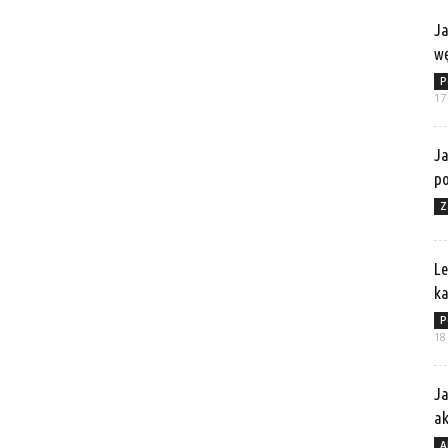
Ja
wę
P
17
Ja
po
Z
Le
ka
P
18
Ja
a
A