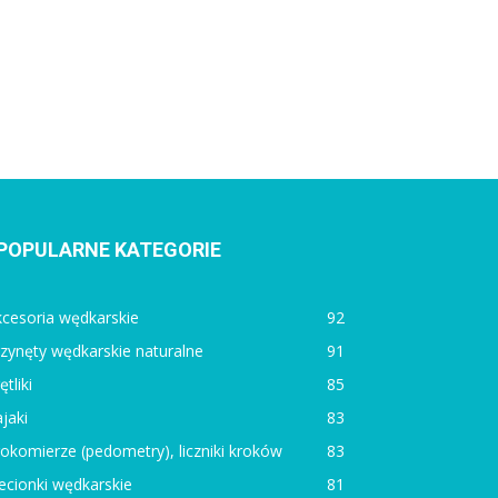
POPULARNE KATEGORIE
cesoria wędkarskie
92
zynęty wędkarskie naturalne
91
ętliki
85
jaki
83
okomierze (pedometry), liczniki kroków
83
ecionki wędkarskie
81