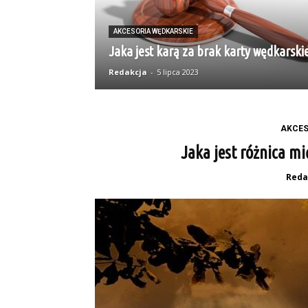
AKCESORIA WĘDKARSKIE
Jaka jest karą za brak karty wędkarskie
Redakcja
-
5 lipca 2023
AKCES
Jaka jest różnica m
Reda