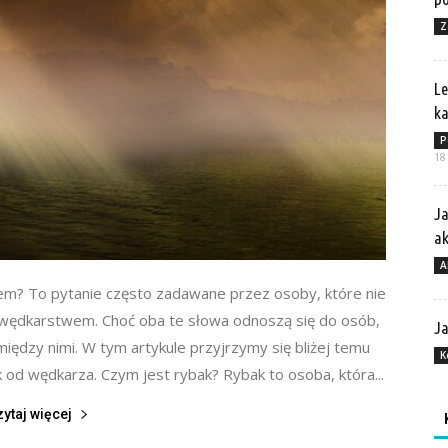
Z
Le
ka
P
18
Ja
a
A
zem? To pytanie często zadawane przez osoby, które nie
 wędkarstwem. Choć oba te słowa odnoszą się do osób,
Ja
 między nimi. W tym artykule przyjrzymy się bliżej temu
K
k od wędkarza. Czym jest rybak? Rybak to osoba, która...
zytaj więcej