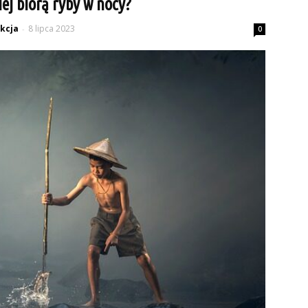
iej biorą ryby w nocy?
kcja
8 lipca 2023
-
0