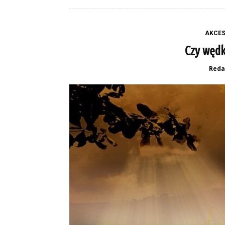
AKCES
Czy wędk
Reda