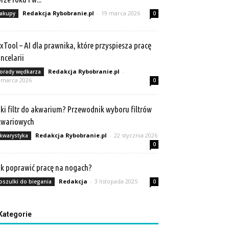
Redakcja Rybobranie.pl
-
19 marca 2026
akupy
0
xTool – AI dla prawnika, które przyspiesza pracę
ncelarii
Redakcja Rybobranie.pl
-
orady wędkarza
 marca 2026
0
ki filtr do akwarium? Przewodnik wyboru filtrów
kwariowych
Redakcja Rybobranie.pl
-
22 stycznia 2026
kwarystyka
0
k poprawić pracę na nogach?
Redakcja
-
3 listopada 2025
oszulki do biegania
0
Kategorie