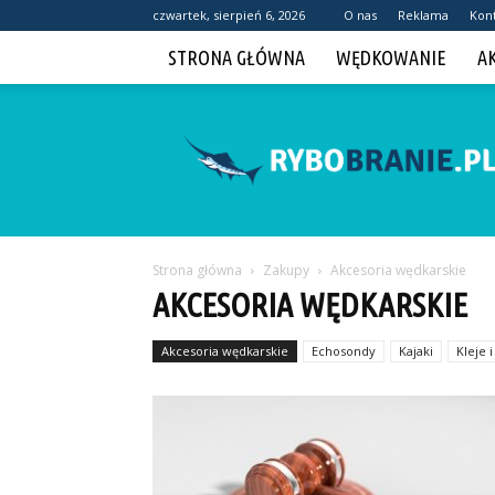
czwartek, sierpień 6, 2026
O nas
Reklama
Kon
STRONA GŁÓWNA
WĘDKOWANIE
A
Rybobranie.pl
Strona główna
Zakupy
Akcesoria wędkarskie
AKCESORIA WĘDKARSKIE
Akcesoria wędkarskie
Echosondy
Kajaki
Kleje 