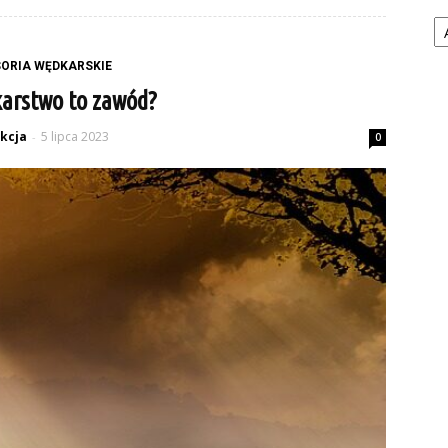
Ka
ORIA WĘDKARSKIE
arstwo to zawód?
kcja
5 lipca 2023
-
0