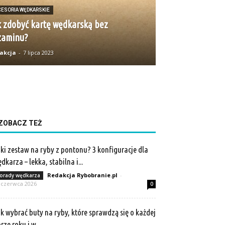
CESORIA WĘDKARSKIE
 zdobyć kartę wędkarską bez
zaminu?
akcja
-
7 lipca 2023
ZOBACZ TEŻ
ki zestaw na ryby z pontonu? 3 konfiguracje dla
dkarza – lekka, stabilna i...
Redakcja Rybobranie.pl
-
orady wędkarza
 czerwca 2026
0
k wybrać buty na ryby, które sprawdzą się o każdej
rze roku i w...