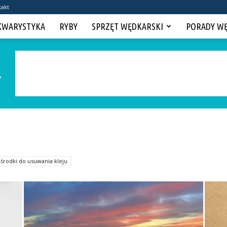
takt
KWARYSTYKA
RYBY
SPRZĘT WĘDKARSKI
PORADY W
i środki do usuwania kleju