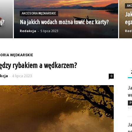
AK
Jak
AKCESORIA WĘDKARSKIE
j?
Na jakich wodach można łowić bez karty?
eg
Redakcja
-
5 lipca 2023
Red
ORIA WĘDKARSKIE
iędzy rybakiem a wędkarzem?
kcja
4 lipca 2023
-
0
Ja
wę
P
17
Ja
po