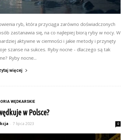
owienia ryb, która przyciąga zarówno doświadczonych
osób zastanawia się, na co najlepiej biorą ryby w nocy. W
jbardziej aktywne w ciemności i jakie metody i przynęty
je szanse na sukces. Ryby nocne - dlaczego są tak
ne? Ryby nocne...
zytaj więcej
ORIA WĘDKARSKIE
 wędkuje w Polsce?
kcja
7 lipca 2023
-
0