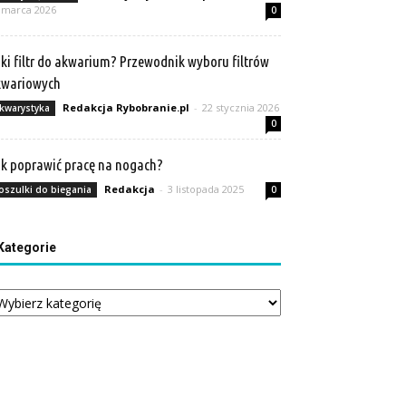
 marca 2026
0
ki filtr do akwarium? Przewodnik wyboru filtrów
kwariowych
Redakcja Rybobranie.pl
-
22 stycznia 2026
kwarystyka
0
k poprawić pracę na nogach?
Redakcja
-
3 listopada 2025
oszulki do biegania
0
Kategorie
tegorie