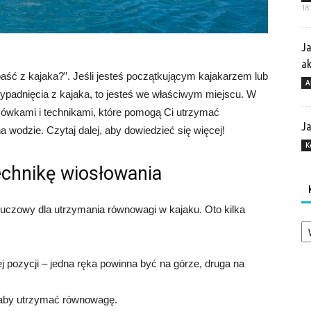
18
Ja
a
paść z kajaka?”. Jeśli jesteś początkującym kajakarzem lub
A
wypadnięcia z kajaka, to jesteś we właściwym miejscu. W
zówkami i technikami, które pomogą Ci utrzymać
Ja
 wodzie. Czytaj dalej, aby dowiedzieć się więcej!
K
echnikę wiosłowania
kluczowy dla utrzymania równowagi w kajaku. Oto kilka
Ka
j pozycji – jedna ręka powinna być na górze, druga na
 aby utrzymać równowagę.