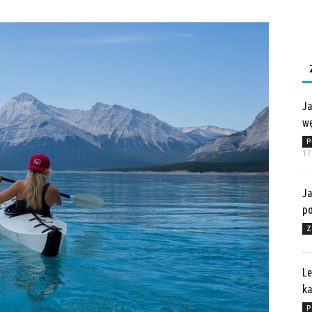
Ja
wę
P
17
Ja
po
Z
Le
ka
P