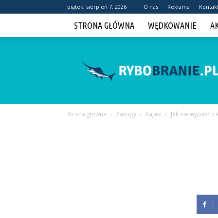
piątek, sierpień 7, 2026
O nas
Reklama
Kontak
STRONA GŁÓWNA
WĘDKOWANIE
A
Rybobranie.pl
Strona główna
Zakupy
Kajaki
Jak nie wypaść z 