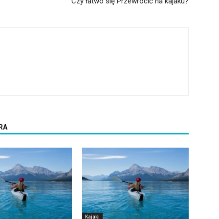
Czy łatwo się Przewrócić na kajaku?
RA
Kajaki