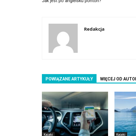
Jak jest po angielsku ponton?
Redakcja
POWIĄZANE ARTYKUŁY
WIĘCEJ OD AUTO
Kajaki
Kajaki