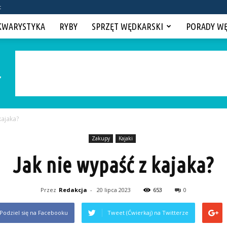
t
KWARYSTYKA
RYBY
SPRZĘT WĘDKARSKI
PORADY W
kajaka?
Zakupy
Kajaki
Jak nie wypaść z kajaka?
Przez
Redakcja
-
20 lipca 2023
653
0
Podziel się na Facebooku
Tweet (Ćwierkaj) na Twitterze