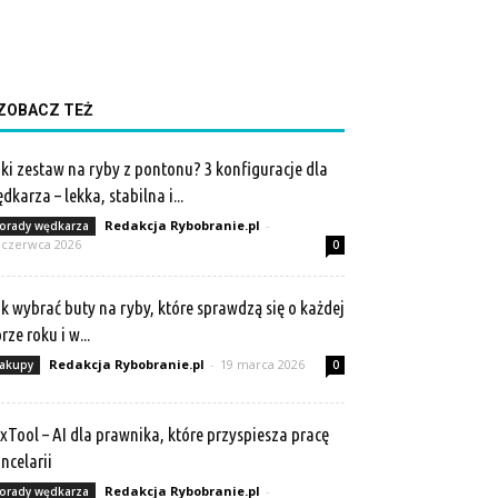
ZOBACZ TEŻ
ki zestaw na ryby z pontonu? 3 konfiguracje dla
dkarza – lekka, stabilna i...
Redakcja Rybobranie.pl
-
orady wędkarza
 czerwca 2026
0
k wybrać buty na ryby, które sprawdzą się o każdej
rze roku i w...
Redakcja Rybobranie.pl
-
19 marca 2026
akupy
0
xTool – AI dla prawnika, które przyspiesza pracę
ncelarii
Redakcja Rybobranie.pl
-
orady wędkarza