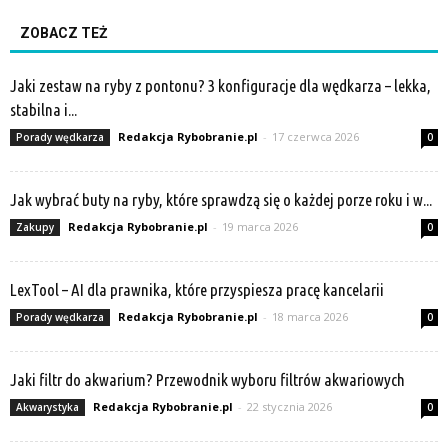
ZOBACZ TEŻ
Jaki zestaw na ryby z pontonu? 3 konfiguracje dla wędkarza – lekka,
stabilna i...
Redakcja Rybobranie.pl
-
17 czerwca 2026
Porady wędkarza
0
Jak wybrać buty na ryby, które sprawdzą się o każdej porze roku i w...
Redakcja Rybobranie.pl
-
19 marca 2026
Zakupy
0
LexTool – AI dla prawnika, które przyspiesza pracę kancelarii
Redakcja Rybobranie.pl
-
18 marca 2026
Porady wędkarza
0
Jaki filtr do akwarium? Przewodnik wyboru filtrów akwariowych
Redakcja Rybobranie.pl
-
22 stycznia 2026
Akwarystyka
0