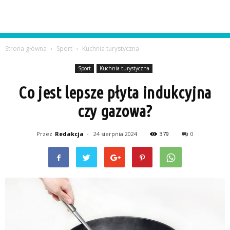
Strona główna
Sport
Kuchnia turystyczna
Sport
Kuchnia turystyczna
Co jest lepsze płyta indukcyjna
czy gazowa?
Przez
Redakcja
-
24 sierpnia 2024
379
0