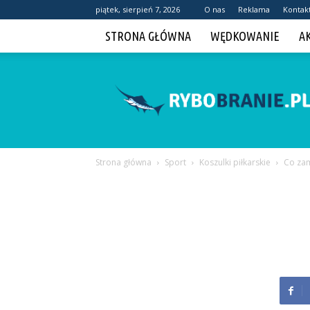
piątek, sierpień 7, 2026
O nas
Reklama
Kontak
STRONA GŁÓWNA
WĘDKOWANIE
A
Rybobranie.pl
Strona główna
Sport
Koszulki piłkarskie
Co zam