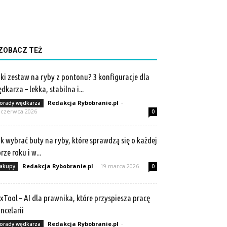
ZOBACZ TEŻ
ki zestaw na ryby z pontonu? 3 konfiguracje dla
dkarza – lekka, stabilna i...
Redakcja Rybobranie.pl
-
orady wędkarza
 czerwca 2026
0
k wybrać buty na ryby, które sprawdzą się o każdej
rze roku i w...
Redakcja Rybobranie.pl
-
19 marca 2026
akupy
0
xTool – AI dla prawnika, które przyspiesza pracę
ncelarii
Redakcja Rybobranie.pl
-
orady wędkarza