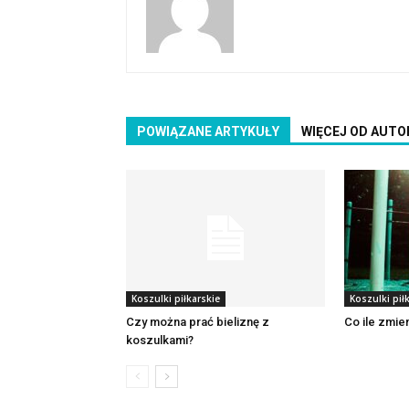
POWIĄZANE ARTYKUŁY
WIĘCEJ OD AUTO
Koszulki piłkarskie
Koszulki pił
Czy można prać bieliznę z
Co ile zmie
koszulkami?