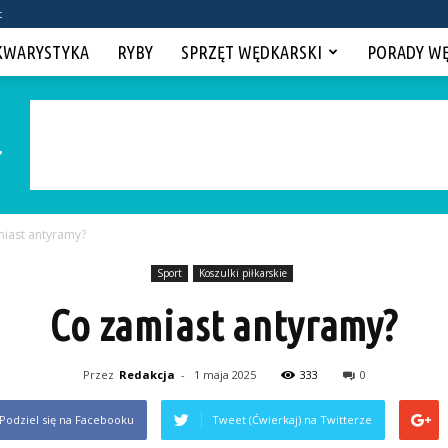
t
KWARYSTYKA
RYBY
SPRZĘT WĘDKARSKI
PORADY W
iast antyramy?
Sport
Koszulki piłkarskie
Co zamiast antyramy?
Przez
Redakcja
-
1 maja 2025
333
0
Podziel się na Facebooku
Tweet (Ćwierkaj) na Twitterze