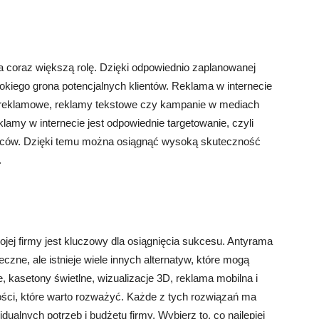
a coraz większą rolę. Dzięki odpowiednio zaplanowanej
okiego grona potencjalnych klientów. Reklama w internecie
y reklamowe, reklamy tekstowe czy kampanie w mediach
amy w internecie jest odpowiednie targetowanie, czyli
orców. Dzięki temu można osiągnąć wysoką skuteczność
.
ej firmy jest kluczowy dla osiągnięcia sukcesu. Antyrama
czne, ale istnieje wiele innych alternatyw, które mogą
 kasetony świetlne, wizualizacje 3D, reklama mobilna i
wości, które warto rozważyć. Każde z tych rozwiązań ma
ualnych potrzeb i budżetu firmy. Wybierz to, co najlepiej