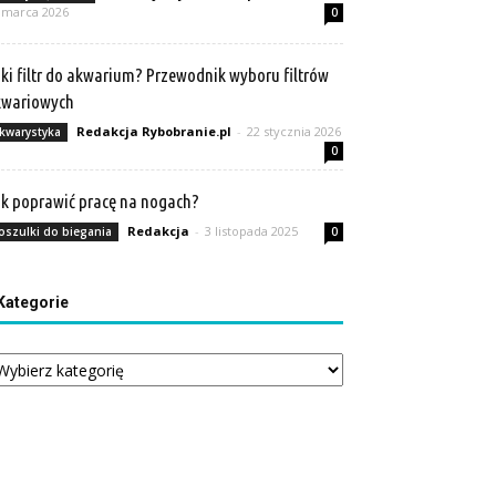
 marca 2026
0
ki filtr do akwarium? Przewodnik wyboru filtrów
kwariowych
Redakcja Rybobranie.pl
-
22 stycznia 2026
kwarystyka
0
k poprawić pracę na nogach?
Redakcja
-
3 listopada 2025
oszulki do biegania
0
Kategorie
tegorie