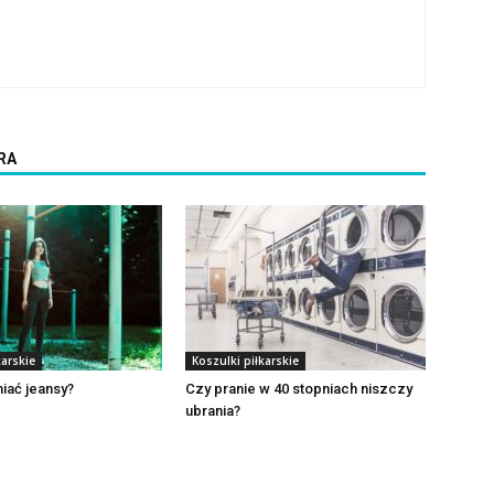
RA
karskie
Koszulki piłkarskie
niać jeansy?
Czy pranie w 40 stopniach niszczy
ubrania?