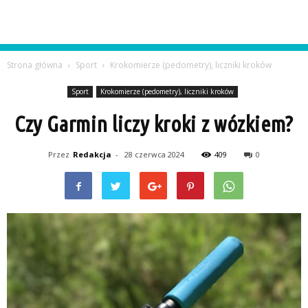
Strona główna
Sport
Krokomierze (pedometry), liczniki kroków
Sport
Krokomierze (pedometry), liczniki kroków
Czy Garmin liczy kroki z wózkiem?
Przez
Redakcja
-
28 czerwca 2024
409
0