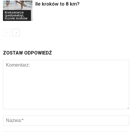
Ile kroków to 8 km?
Krokomierze
(pedometry),
liczniki kroków
ZOSTAW ODPOWIEDŹ