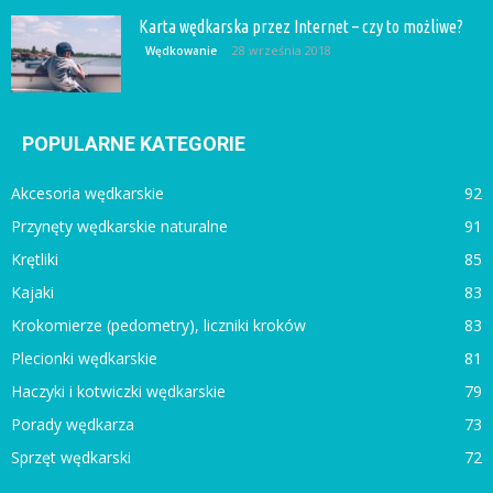
Karta wędkarska przez Internet – czy to możliwe?
28 września 2018
Wędkowanie
POPULARNE KATEGORIE
Akcesoria wędkarskie
92
Przynęty wędkarskie naturalne
91
Krętliki
85
Kajaki
83
Krokomierze (pedometry), liczniki kroków
83
Plecionki wędkarskie
81
Haczyki i kotwiczki wędkarskie
79
Porady wędkarza
73
Sprzęt wędkarski
72