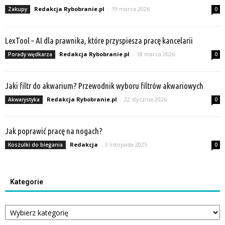
Redakcja Rybobranie.pl
-
19 marca 2026
Zakupy
0
LexTool – AI dla prawnika, które przyspiesza pracę kancelarii
Redakcja Rybobranie.pl
-
18 marca 2026
Porady wędkarza
0
Jaki filtr do akwarium? Przewodnik wyboru filtrów akwariowych
Redakcja Rybobranie.pl
-
22 stycznia 2026
Akwarystyka
0
Jak poprawić pracę na nogach?
Redakcja
-
3 listopada 2025
Koszulki do biegania
0
Kategorie
Kategorie