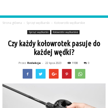
Strona główna
Sprzęt wędkarski
Kołowrotki wędkarskie
Sprzęt wędkarski
Kołowrotki wędkarskie
Czy każdy kołowrotek pasuje do
każdej wędki?
Przez
Redakcja
-
22 lipca 2023
1130
0