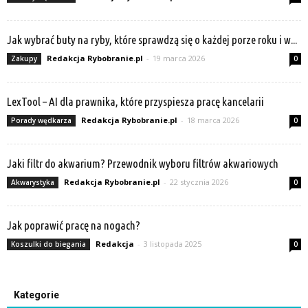
Jak wybrać buty na ryby, które sprawdzą się o każdej porze roku i w...
Redakcja Rybobranie.pl
-
19 marca 2026
Zakupy
0
LexTool – AI dla prawnika, które przyspiesza pracę kancelarii
Redakcja Rybobranie.pl
-
18 marca 2026
Porady wędkarza
0
Jaki filtr do akwarium? Przewodnik wyboru filtrów akwariowych
Redakcja Rybobranie.pl
-
22 stycznia 2026
Akwarystyka
0
Jak poprawić pracę na nogach?
Redakcja
-
3 listopada 2025
Koszulki do biegania
0
Kategorie