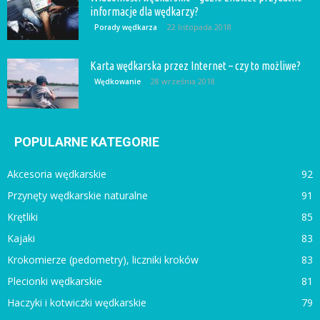
informacje dla wędkarzy?
22 listopada 2018
Porady wędkarza
Karta wędkarska przez Internet – czy to możliwe?
28 września 2018
Wędkowanie
POPULARNE KATEGORIE
Akcesoria wędkarskie
92
Przynęty wędkarskie naturalne
91
Krętliki
85
Kajaki
83
Krokomierze (pedometry), liczniki kroków
83
Plecionki wędkarskie
81
Haczyki i kotwiczki wędkarskie
79