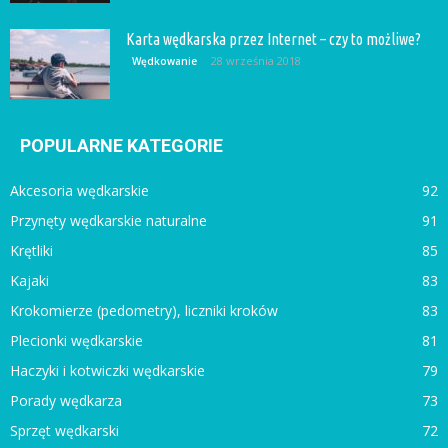
Karta wędkarska przez Internet – czy to możliwe?
28 września 2018
Wędkowanie
POPULARNE KATEGORIE
Akcesoria wędkarskie
92
Przynęty wędkarskie naturalne
91
Krętliki
85
Kajaki
83
Krokomierze (pedometry), liczniki kroków
83
Plecionki wędkarskie
81
Haczyki i kotwiczki wędkarskie
79
Porady wędkarza
73
Sprzęt wędkarski
72