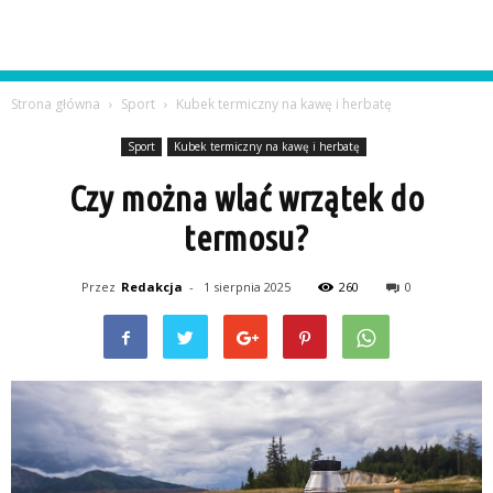
Strona główna
Sport
Kubek termiczny na kawę i herbatę
Sport
Kubek termiczny na kawę i herbatę
Czy można wlać wrzątek do
termosu?
Przez
Redakcja
-
1 sierpnia 2025
260
0