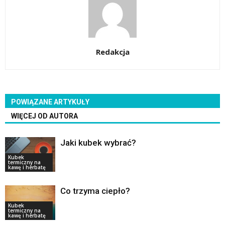
Redakcja
POWIĄZANE ARTYKUŁY
WIĘCEJ OD AUTORA
Jaki kubek wybrać?
Kubek
termiczny na
kawę i herbatę
Co trzyma ciepło?
Kubek
termiczny na
kawę i herbatę