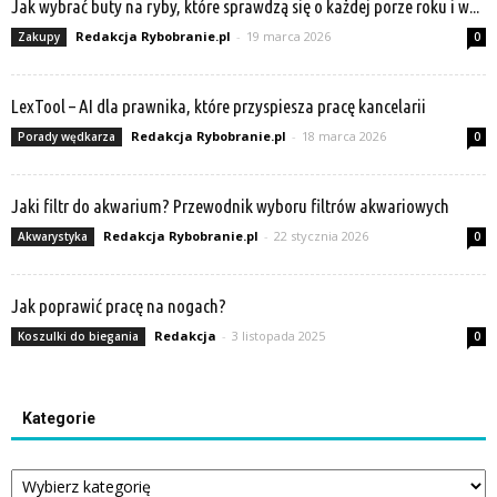
Jak wybrać buty na ryby, które sprawdzą się o każdej porze roku i w...
Redakcja Rybobranie.pl
-
19 marca 2026
Zakupy
0
LexTool – AI dla prawnika, które przyspiesza pracę kancelarii
Redakcja Rybobranie.pl
-
18 marca 2026
Porady wędkarza
0
Jaki filtr do akwarium? Przewodnik wyboru filtrów akwariowych
Redakcja Rybobranie.pl
-
22 stycznia 2026
Akwarystyka
0
Jak poprawić pracę na nogach?
Redakcja
-
3 listopada 2025
Koszulki do biegania
0
Kategorie
Kategorie