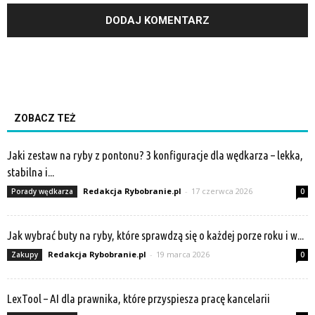
ZOBACZ TEŻ
Jaki zestaw na ryby z pontonu? 3 konfiguracje dla wędkarza – lekka,
stabilna i...
Redakcja Rybobranie.pl
-
17 czerwca 2026
Porady wędkarza
0
Jak wybrać buty na ryby, które sprawdzą się o każdej porze roku i w...
Redakcja Rybobranie.pl
-
19 marca 2026
Zakupy
0
LexTool – AI dla prawnika, które przyspiesza pracę kancelarii