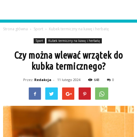
Strona główna
Sport
Kubek termiczny na kawę i herbatę
Sport
Kubek termiczny na kawę i herbatę
Czy można wlewać wrzątek do
kubka termicznego?
Przez
Redakcja
-
11 lutego 2024
648
0