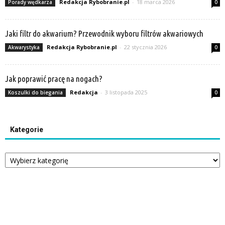
Redakcja Rybobranie.pl
-
18 marca 2026
Porady wędkarza
0
Jaki filtr do akwarium? Przewodnik wyboru filtrów akwariowych
Redakcja Rybobranie.pl
-
22 stycznia 2026
Akwarystyka
0
Jak poprawić pracę na nogach?
Redakcja
-
3 listopada 2025
Koszulki do biegania
0
Kategorie
Kategorie