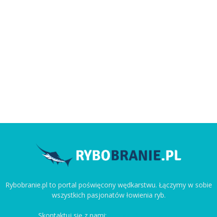
Rybobranie.pl to portal poświęcony wędkarstwu. Łączymy w sobie
wszystkich pasjonatów łowienia ryb.
Skontaktuj się z nami:
kontakt@rybobranie.pl