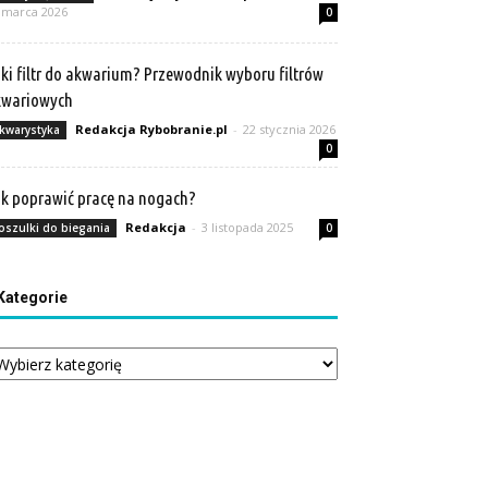
 marca 2026
0
ki filtr do akwarium? Przewodnik wyboru filtrów
kwariowych
Redakcja Rybobranie.pl
-
22 stycznia 2026
kwarystyka
0
k poprawić pracę na nogach?
Redakcja
-
3 listopada 2025
oszulki do biegania
0
Kategorie
tegorie