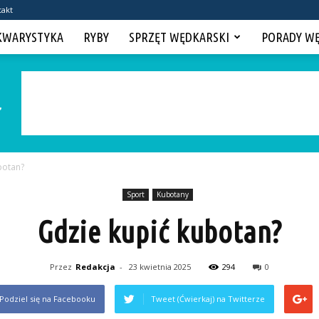
takt
KWARYSTYKA
RYBY
SPRZĘT WĘDKARSKI
PORADY W
botan?
Sport
Kubotany
Gdzie kupić kubotan?
Przez
Redakcja
-
23 kwietnia 2025
294
0
Podziel się na Facebooku
Tweet (Ćwierkaj) na Twitterze