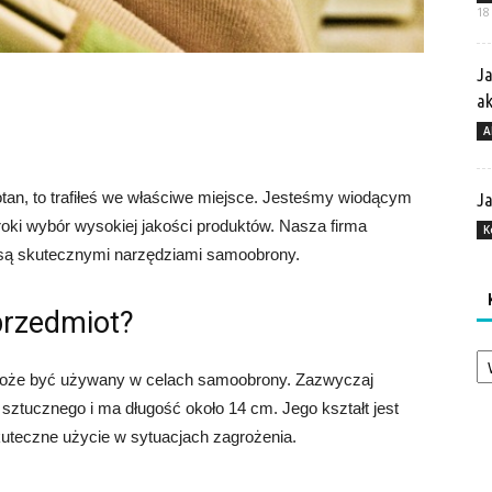
18
Ja
a
A
tan, to trafiłeś we właściwe miejsce. Jesteśmy wiodącym
Ja
oki wybór wysokiej jakości produktów. Nasza firma
K
e są skutecznymi narzędziami samoobrony.
przedmiot?
Ka
 może być używany w celach samoobrony. Zazwyczaj
sztucznego i ma długość około 14 cm. Jego kształt jest
kuteczne użycie w sytuacjach zagrożenia.