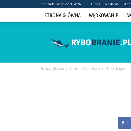
niedziela, sierpień 9, 2026
O nas
Reklama
Kon
STRONA GŁÓWNA
WĘDKOWANIE
A
Rybobranie.pl
Strona główna
Sport
Kubotany
Gdzie kupić ku