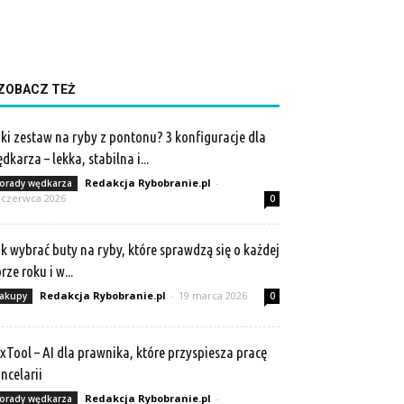
ZOBACZ TEŻ
ki zestaw na ryby z pontonu? 3 konfiguracje dla
dkarza – lekka, stabilna i...
Redakcja Rybobranie.pl
-
orady wędkarza
 czerwca 2026
0
k wybrać buty na ryby, które sprawdzą się o każdej
rze roku i w...
Redakcja Rybobranie.pl
-
19 marca 2026
akupy
0
xTool – AI dla prawnika, które przyspiesza pracę
ncelarii
Redakcja Rybobranie.pl
-
orady wędkarza