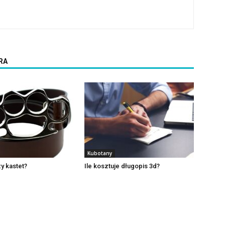
RA
Kubotany
y kastet?
Ile kosztuje długopis 3d?