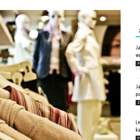
Ja
wę
P
17
Ja
po
Z
Le
ka
P