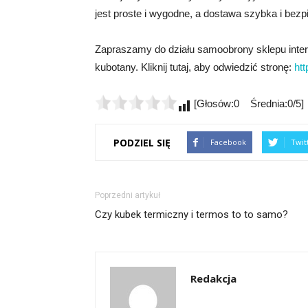
jest proste i wygodne, a dostawa szybka i bezpi
Zapraszamy do działu samoobrony sklepu int
kubotany. Kliknij tutaj, aby odwiedzić stronę:
ht
[Głosów:0 Średnia:0/5]
PODZIEL SIĘ
Facebook
Twit
Poprzedni artykuł
Czy kubek termiczny i termos to to samo?
Redakcja