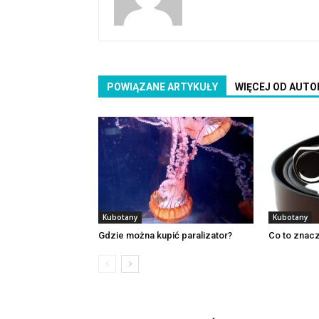
POWIĄZANE ARTYKUŁY
WIĘCEJ OD AUTO
Kubotany
Kubotany
Gdzie można kupić paralizator?
Co to znacz