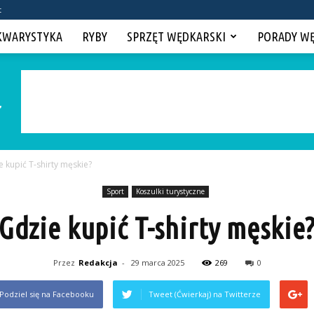
t
KWARYSTYKA
RYBY
SPRZĘT WĘDKARSKI
PORADY W
e kupić T-shirty męskie?
Sport
Koszulki turystyczne
Gdzie kupić T-shirty męskie
Przez
Redakcja
-
29 marca 2025
269
0
Podziel się na Facebooku
Tweet (Ćwierkaj) na Twitterze