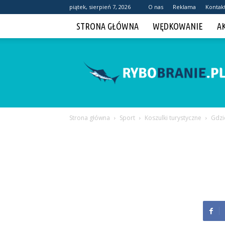
piątek, sierpień 7, 2026
O nas
Reklama
Kontak
STRONA GŁÓWNA
WĘDKOWANIE
A
Rybobranie.pl
Strona główna
Sport
Koszulki turystyczne
Gdzi