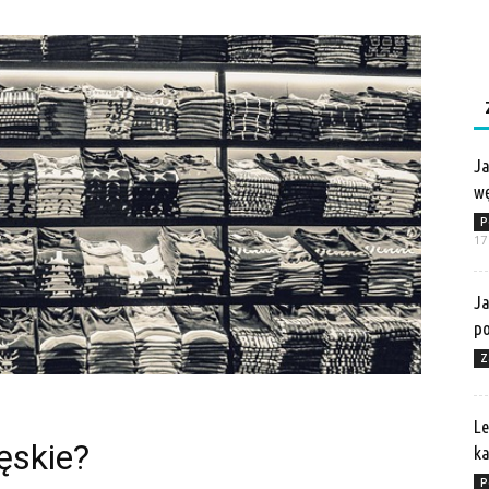
Ja
wę
P
17
Ja
po
Z
Le
ęskie?
ka
P