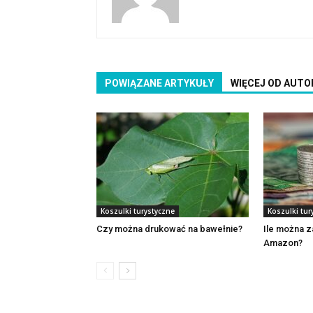
POWIĄZANE ARTYKUŁY
WIĘCEJ OD AUTO
Koszulki turystyczne
Koszulki tur
Czy można drukować na bawełnie?
Ile można z
Amazon?