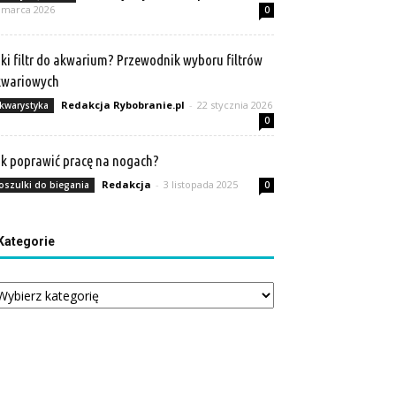
 marca 2026
0
ki filtr do akwarium? Przewodnik wyboru filtrów
kwariowych
Redakcja Rybobranie.pl
-
22 stycznia 2026
kwarystyka
0
k poprawić pracę na nogach?
Redakcja
-
3 listopada 2025
oszulki do biegania
0
Kategorie
tegorie