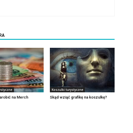
RA
ystyczne
Koszulki turystyczne
arobić na Merch
Skąd wziąć grafikę na koszulkę?