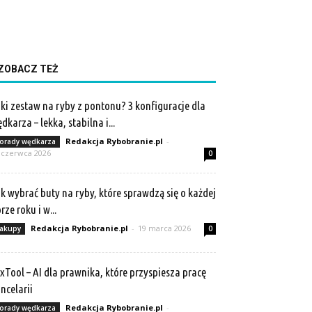
ZOBACZ TEŻ
ki zestaw na ryby z pontonu? 3 konfiguracje dla
dkarza – lekka, stabilna i...
Redakcja Rybobranie.pl
-
orady wędkarza
 czerwca 2026
0
k wybrać buty na ryby, które sprawdzą się o każdej
rze roku i w...
Redakcja Rybobranie.pl
-
19 marca 2026
akupy
0
xTool – AI dla prawnika, które przyspiesza pracę
ncelarii
Redakcja Rybobranie.pl
-
orady wędkarza