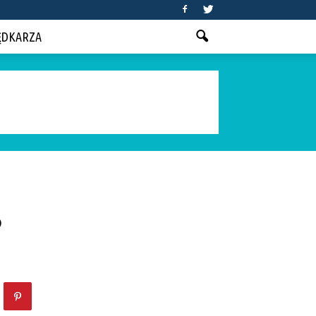
ĘDKARZA
?