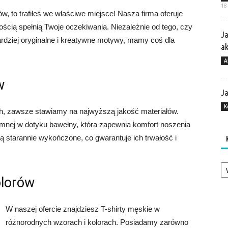
18
w, to trafiłeś we właściwe miejsce! Nasza firma oferuje
ością spełnią Twoje oczekiwania. Niezależnie od tego, czy
Ja
ardziej oryginalne i kreatywne motywy, mamy coś dla
a
A
w
Ja
K
ch, zawsze stawiamy na najwyższą jakość materiałów.
emnej w dotyku bawełny, która zapewnia komfort noszenia
ą starannie wykończone, co gwarantuje ich trwałość i
Ka
olorów
W naszej ofercie znajdziesz T-shirty męskie w
różnorodnych wzorach i kolorach. Posiadamy zarówno