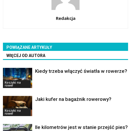
Redakcja
POWIĄZANE ARTYKUŁY
WIĘCEJ OD AUTORA
Kiedy trzeba włączyć światła w rowerze?
Koszyki na
rower
Jaki kufer na bagażnik rowerowy?
Koszyki na
rower
Ile kilometrów jest w stanie przejść pies?