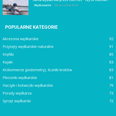
28 września 2018
Wędkowanie
POPULARNE KATEGORIE
Akcesoria wędkarskie
92
Przynęty wędkarskie naturalne
91
Krętliki
85
Kajaki
83
Krokomierze (pedometry), liczniki kroków
83
Plecionki wędkarskie
81
Haczyki i kotwiczki wędkarskie
79
Porady wędkarza
73
Sprzęt wędkarski
72