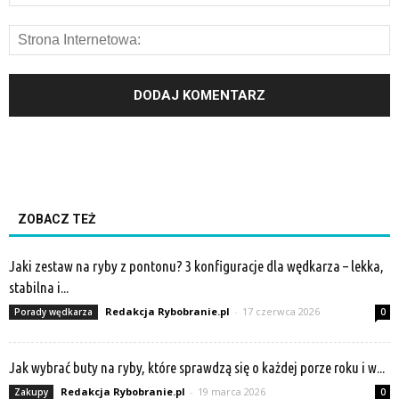
ZOBACZ TEŻ
Jaki zestaw na ryby z pontonu? 3 konfiguracje dla wędkarza – lekka,
stabilna i...
Redakcja Rybobranie.pl
-
17 czerwca 2026
Porady wędkarza
0
Jak wybrać buty na ryby, które sprawdzą się o każdej porze roku i w...
Redakcja Rybobranie.pl
-
19 marca 2026
Zakupy
0