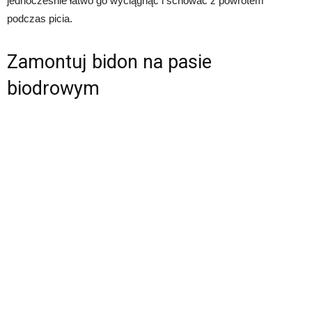
jednocześnie łatwo go wyciągnąć i schować z powrotem
podczas picia.
Zamontuj bidon na pasie
biodrowym