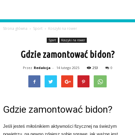
Strona główna
Sport
Koszyki na rower
Sport
Koszyki na rower
Gdzie zamontować bidon?
Przez
Redakcja
-
14 lutego 2025
253
0
Gdzie zamontować bidon?
Jeśli jesteś miłośnikiem aktywności fizycznej na świeżym
powietrzu, na pewno zdajesz sobie sprawę, jak ważne jest