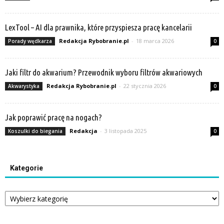
LexTool – AI dla prawnika, które przyspiesza pracę kancelarii
Redakcja Rybobranie.pl
-
18 marca 2026
Porady wędkarza
0
Jaki filtr do akwarium? Przewodnik wyboru filtrów akwariowych
Redakcja Rybobranie.pl
-
22 stycznia 2026
Akwarystyka
0
Jak poprawić pracę na nogach?
Redakcja
-
3 listopada 2025
Koszulki do biegania
0
Kategorie
Kategorie