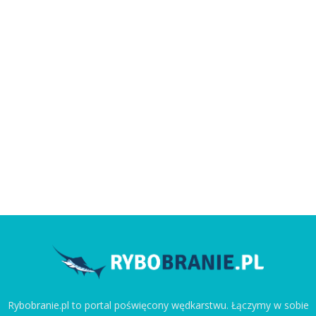
Rybobranie.pl to portal poświęcony wędkarstwu. Łączymy w sobie