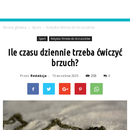
Strona główna
Sport
Kołyska fitness do brzuszków
Sport
Kołyska fitness do brzuszków
Ile czasu dziennie trzeba ćwiczyć
brzuch?
Przez
Redakcja
-
15 września 2025
253
0