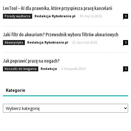
LexTool – AI dla prawnika, które przyspiesza pracę kancelarii
Redakcja Rybobranie.pl
-
18 marca 2026
Porady wędkarza
0
Jaki filtr do akwarium? Przewodnik wyboru filtrów akwariowych
Redakcja Rybobranie.pl
-
22 stycznia 2026
Akwarystyka
0
Jak poprawić pracę na nogach?
Redakcja
-
3 listopada 2025
Koszulki do biegania
0
Kategorie
Kategorie