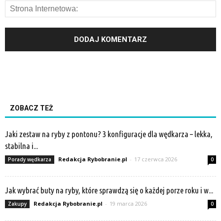
ZOBACZ TEŻ
Jaki zestaw na ryby z pontonu? 3 konfiguracje dla wędkarza – lekka,
stabilna i...
Redakcja Rybobranie.pl
-
17 czerwca 2026
Porady wędkarza
0
Jak wybrać buty na ryby, które sprawdzą się o każdej porze roku i w...
Redakcja Rybobranie.pl
-
19 marca 2026
Zakupy
0