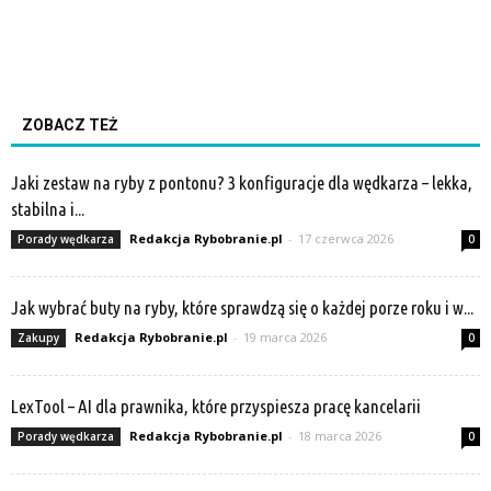
ZOBACZ TEŻ
Jaki zestaw na ryby z pontonu? 3 konfiguracje dla wędkarza – lekka,
stabilna i...
Redakcja Rybobranie.pl
-
17 czerwca 2026
Porady wędkarza
0
Jak wybrać buty na ryby, które sprawdzą się o każdej porze roku i w...
Redakcja Rybobranie.pl
-
19 marca 2026
Zakupy
0
LexTool – AI dla prawnika, które przyspiesza pracę kancelarii
Redakcja Rybobranie.pl
-
18 marca 2026
Porady wędkarza
0