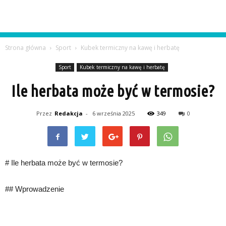
Strona główna
Sport
Kubek termiczny na kawę i herbatę
Sport
Kubek termiczny na kawę i herbatę
Ile herbata może być w termosie?
Przez
Redakcja
-
6 września 2025
349
0
# Ile herbata może być w termosie?
## Wprowadzenie