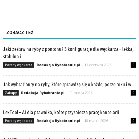
ZOBACZ TEŻ
Jaki zestaw na ryby z pontonu? 3 konfiguracje dla wędkarza – lekka,
stabilna i...
Redakcja Rybobranie.pl
-
17 czerwca 2026
Porady wędkarza
0
Jak wybrać buty na ryby, które sprawdzą się o każdej porze roku i w...
Redakcja Rybobranie.pl
-
19 marca 2026
Zakupy
0
LexTool – AI dla prawnika, które przyspiesza pracę kancelarii
Redakcja Rybobranie.pl
-
18 marca 2026
Porady wędkarza
0