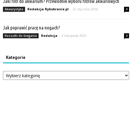
Jaki filtr do akwarium? Przewodnik wyboru filtrów akwariowych
Redakcja Rybobranie.pl
-
22 stycznia 2026
Akwarystyka
0
Jak poprawić pracę na nogach?
Redakcja
-
3 listopada 2025
Koszulki do biegania
0
Kategorie
Kategorie