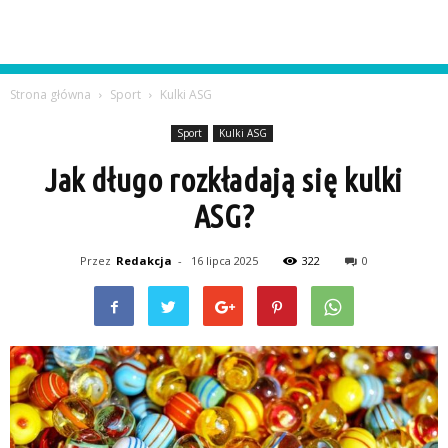
Strona główna
Sport
Kulki ASG
Sport
Kulki ASG
Jak długo rozkładają się kulki
ASG?
Przez
Redakcja
-
16 lipca 2025
322
0