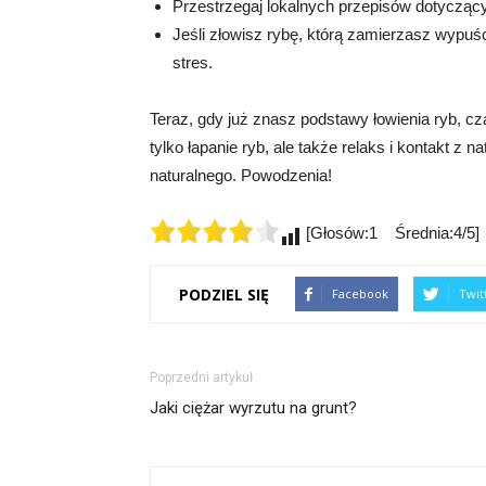
Przestrzegaj lokalnych przepisów dotyczący
Jeśli złowisz rybę, którą zamierzasz wypuścić
stres.
Teraz, gdy już znasz podstawy łowienia ryb, c
tylko łapanie ryb, ale także relaks i kontakt z
naturalnego. Powodzenia!
[Głosów:1 Średnia:4/5]
PODZIEL SIĘ
Facebook
Twit
Poprzedni artykuł
Jaki ciężar wyrzutu na grunt?