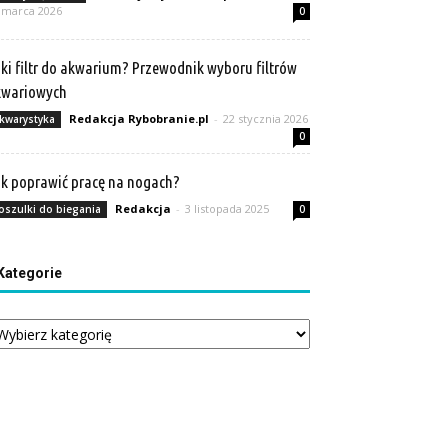
 marca 2026
0
ki filtr do akwarium? Przewodnik wyboru filtrów
kwariowych
Redakcja Rybobranie.pl
-
22 stycznia 2026
kwarystyka
0
k poprawić pracę na nogach?
Redakcja
-
3 listopada 2025
oszulki do biegania
0
Kategorie
tegorie