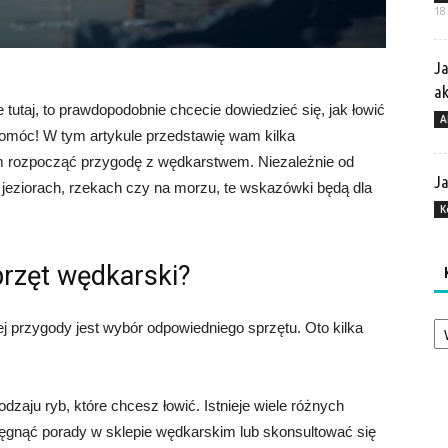
18
Ja
a
e tutaj, to prawdopodobnie chcecie dowiedzieć się, jak łowić
A
 pomóc! W tym artykule przedstawię wam kilka
rozpocząć przygodę z wędkarstwem. Niezależnie od
Ja
w jeziorach, rzekach czy na morzu, te wskazówki będą dla
K
rzęt wędkarski?
Ka
 przygody jest wybór odpowiedniego sprzętu. Oto kilka
dzaju ryb, które chcesz łowić. Istnieje wiele różnych
ięgnąć porady w sklepie wędkarskim lub skonsultować się