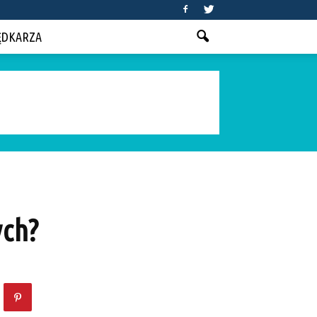
ĘDKARZA
ych?