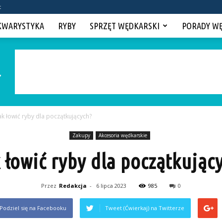
t
KWARYSTYKA
RYBY
SPRZĘT WĘDKARSKI
PORADY W
ak łowić ryby dla początkujących?
Zakupy
Akcesoria wędkarskie
 łowić ryby dla początkując
Przez
Redakcja
-
6 lipca 2023
985
0
Podziel się na Facebooku
Tweet (Ćwierkaj) na Twitterze