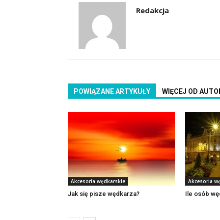
Redakcja
POWIĄZANE ARTYKUŁY
WIĘCEJ OD AUTO
Akcesoria wędkarskie
Akcesoria w
Jak się pisze wędkarza?
Ile osób wę