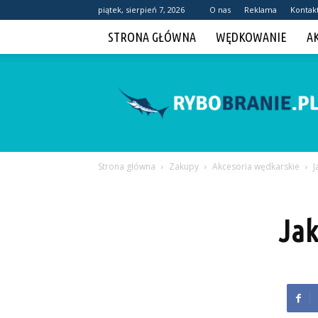
piątek, sierpień 7, 2026
O nas
Reklama
Kontak
STRONA GŁÓWNA
WĘDKOWANIE
A
Rybobranie.pl
Strona główna
Zakupy
Akcesoria wędkarskie
J
Jak