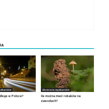
RA
ędkarskie
Akcesoria wędkarskie
dkuje w Polsce?
Ile można mieć robaków na
zawodach?