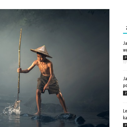
Ja
wę
P
17
Ja
po
Z
Le
ka
P