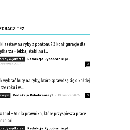
ZOBACZ TEŻ
ki zestaw na ryby z pontonu? 3 konfiguracje dla
dkarza – lekka, stabilna i...
Redakcja Rybobranie.pl
-
orady wędkarza
 czerwca 2026
0
k wybrać buty na ryby, które sprawdzą się o każdej
rze roku i w...
Redakcja Rybobranie.pl
-
19 marca 2026
akupy
0
xTool – AI dla prawnika, które przyspiesza pracę
ncelarii
Redakcja Rybobranie.pl
-
orady wędkarza