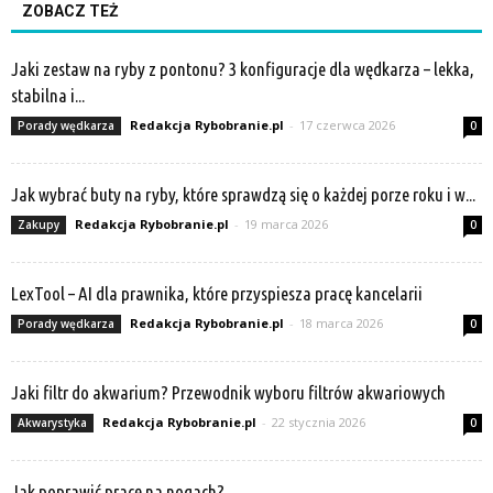
ZOBACZ TEŻ
Jaki zestaw na ryby z pontonu? 3 konfiguracje dla wędkarza – lekka,
stabilna i...
Redakcja Rybobranie.pl
-
17 czerwca 2026
Porady wędkarza
0
Jak wybrać buty na ryby, które sprawdzą się o każdej porze roku i w...
Redakcja Rybobranie.pl
-
19 marca 2026
Zakupy
0
LexTool – AI dla prawnika, które przyspiesza pracę kancelarii
Redakcja Rybobranie.pl
-
18 marca 2026
Porady wędkarza
0
Jaki filtr do akwarium? Przewodnik wyboru filtrów akwariowych
Redakcja Rybobranie.pl
-
22 stycznia 2026
Akwarystyka
0
Jak poprawić pracę na nogach?