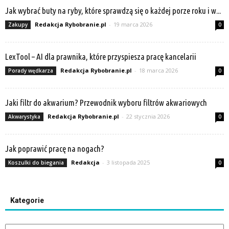
Jak wybrać buty na ryby, które sprawdzą się o każdej porze roku i w...
Redakcja Rybobranie.pl
-
19 marca 2026
Zakupy
0
LexTool – AI dla prawnika, które przyspiesza pracę kancelarii
Redakcja Rybobranie.pl
-
18 marca 2026
Porady wędkarza
0
Jaki filtr do akwarium? Przewodnik wyboru filtrów akwariowych
Redakcja Rybobranie.pl
-
22 stycznia 2026
Akwarystyka
0
Jak poprawić pracę na nogach?
Redakcja
-
3 listopada 2025
Koszulki do biegania
0
Kategorie
Kategorie