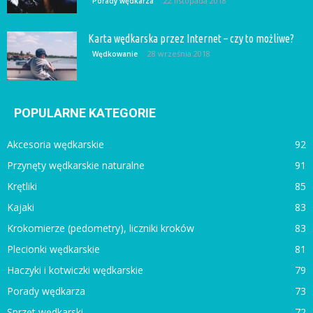
22 listopada 2018
Porady wędkarza
Karta wędkarska przez Internet – czy to możliwe?
28 września 2018
Wędkowanie
POPULARNE KATEGORIE
Akcesoria wędkarskie
92
Przynęty wędkarskie naturalne
91
Krętliki
85
Kajaki
83
Krokomierze (pedometry), liczniki kroków
83
Plecionki wędkarskie
81
Haczyki i kotwiczki wędkarskie
79
Porady wędkarza
73
Sprzęt wędkarski
72