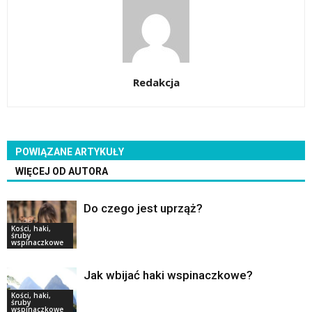
Redakcja
POWIĄZANE ARTYKUŁY
WIĘCEJ OD AUTORA
Do czego jest uprząż?
Kości, haki,
śruby
wspinaczkowe
Jak wbijać haki wspinaczkowe?
Kości, haki,
śruby
wspinaczkowe