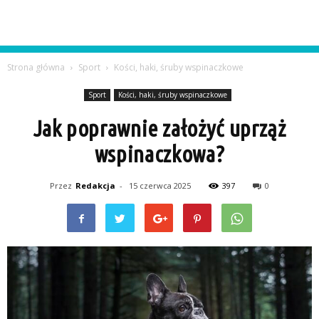
Strona główna
Sport
Kości, haki, śruby wspinaczkowe
Sport
Kości, haki, śruby wspinaczkowe
Jak poprawnie założyć uprząż
wspinaczkowa?
Przez
Redakcja
-
15 czerwca 2025
397
0