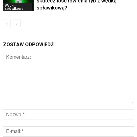
skuteczność łowienia ryb z wędką
Wędki
spławikową?
spławikowe
ZOSTAW ODPOWIEDŹ