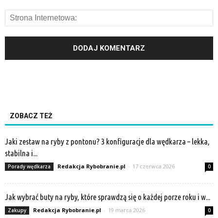
ZOBACZ TEŻ
Jaki zestaw na ryby z pontonu? 3 konfiguracje dla wędkarza – lekka,
stabilna i...
Redakcja Rybobranie.pl
-
17 czerwca 2026
Porady wędkarza
0
Jak wybrać buty na ryby, które sprawdzą się o każdej porze roku i w...
Redakcja Rybobranie.pl
-
19 marca 2026
Zakupy
0