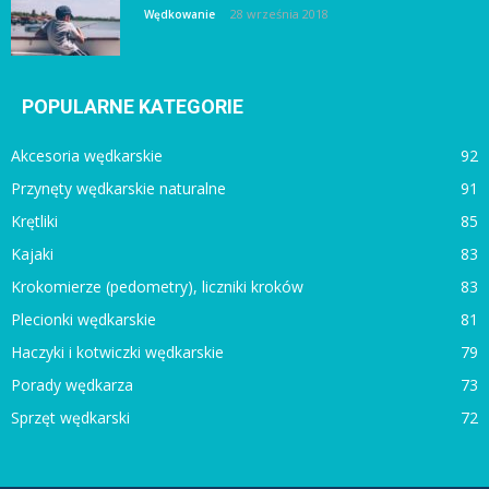
28 września 2018
Wędkowanie
POPULARNE KATEGORIE
Akcesoria wędkarskie
92
Przynęty wędkarskie naturalne
91
Krętliki
85
Kajaki
83
Krokomierze (pedometry), liczniki kroków
83
Plecionki wędkarskie
81
Haczyki i kotwiczki wędkarskie
79
Porady wędkarza
73
Sprzęt wędkarski
72