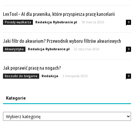
LexTool – AI dla prawnika, które przyspiesza pracę kancelarii
Redakcja Rybobranie.pl
-
18 marca 2026
Porady wędkarza
0
Jaki filtr do akwarium? Przewodnik wyboru filtrów akwariowych
Redakcja Rybobranie.pl
-
22 stycznia 2026
Akwarystyka
0
Jak poprawić pracę na nogach?
Redakcja
-
3 listopada 2025
Koszulki do biegania
0
Kategorie
Kategorie