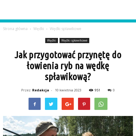
Strona główna
Wędki
Wędki spławikowe
Wędki
Wędki spławikowe
Jak przygotować przynętę do
łowienia ryb na wędkę
spławikową?
Przez
Redakcja
-
10 kwietnia 2023
951
0