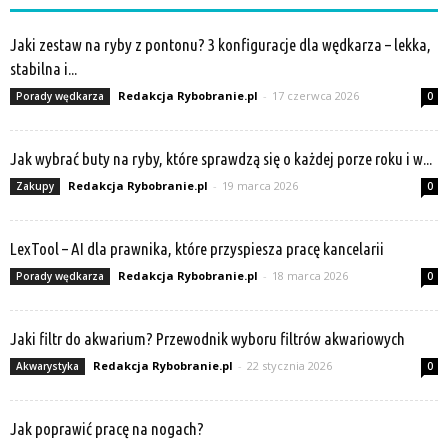
Jaki zestaw na ryby z pontonu? 3 konfiguracje dla wędkarza – lekka,
stabilna i...
Redakcja Rybobranie.pl
-
17 czerwca 2026
Porady wędkarza
0
Jak wybrać buty na ryby, które sprawdzą się o każdej porze roku i w...
Redakcja Rybobranie.pl
-
19 marca 2026
Zakupy
0
LexTool – AI dla prawnika, które przyspiesza pracę kancelarii
Redakcja Rybobranie.pl
-
18 marca 2026
Porady wędkarza
0
Jaki filtr do akwarium? Przewodnik wyboru filtrów akwariowych
Redakcja Rybobranie.pl
-
22 stycznia 2026
Akwarystyka
0
Jak poprawić pracę na nogach?