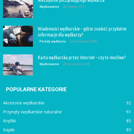
Niezbędnik początkującego wędkarza
28 lutego 2017
Wędkowanie
Wiadomości wędkarskie – gdzie znaleźć przydatne
informacje dla wędkarzy?
22 listopada 2018
Porady wędkarza
Karta wędkarska przez Internet – czy to możliwe?
28 września 2018
Wędkowanie
POPULARNE KATEGORIE
Akcesoria wędkarskie
92
Przynęty wędkarskie naturalne
91
Krętliki
85
Kajaki
83