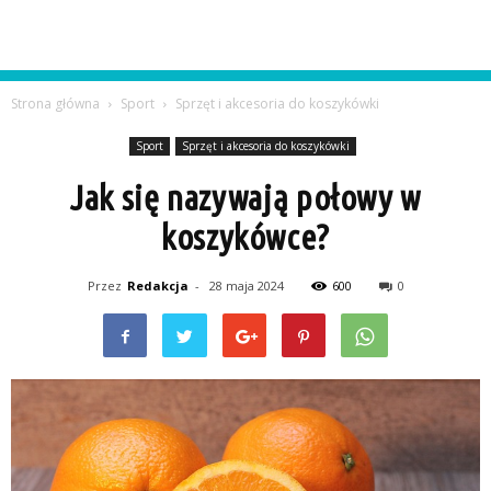
Strona główna
Sport
Sprzęt i akcesoria do koszykówki
Sport
Sprzęt i akcesoria do koszykówki
Jak się nazywają połowy w
koszykówce?
Przez
Redakcja
-
28 maja 2024
600
0