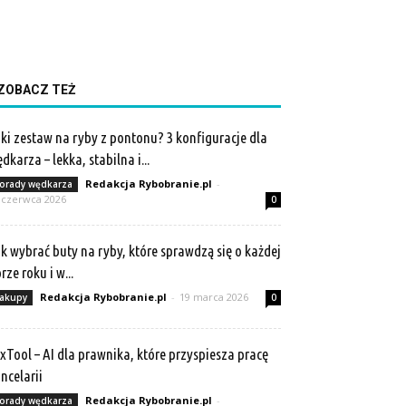
ZOBACZ TEŻ
ki zestaw na ryby z pontonu? 3 konfiguracje dla
dkarza – lekka, stabilna i...
Redakcja Rybobranie.pl
-
orady wędkarza
 czerwca 2026
0
k wybrać buty na ryby, które sprawdzą się o każdej
rze roku i w...
Redakcja Rybobranie.pl
-
19 marca 2026
akupy
0
xTool – AI dla prawnika, które przyspiesza pracę
ncelarii
Redakcja Rybobranie.pl
-
orady wędkarza