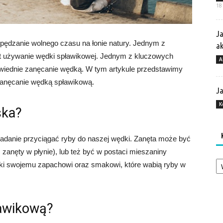
18
Ja
pędzanie wolnego czasu na łonie natury. Jednym z
a
t używanie wędki spławikowej. Jednym z kluczowych
A
iednie zanęcanie wędką. W tym artykule przedstawimy
zanęcanie wędką spławikową.
Ja
K
ska?
zadanie przyciągać ryby do naszej wędki. Zanęta może być
p. zanęty w płynie), lub też być w postaci mieszaniny
Ka
ięki swojemu zapachowi oraz smakowi, które wabią ryby w
awikową?