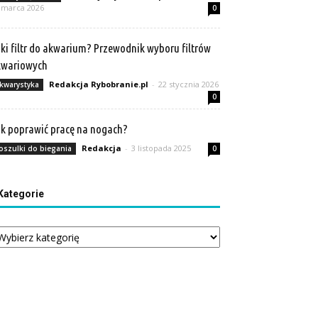
 marca 2026
0
ki filtr do akwarium? Przewodnik wyboru filtrów
kwariowych
Redakcja Rybobranie.pl
-
22 stycznia 2026
kwarystyka
0
k poprawić pracę na nogach?
Redakcja
-
3 listopada 2025
oszulki do biegania
0
Kategorie
tegorie