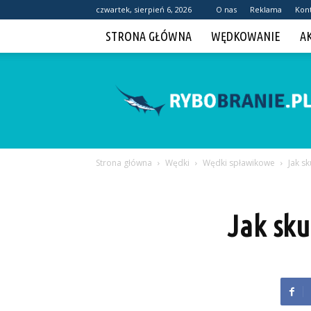
czwartek, sierpień 6, 2026
O nas
Reklama
Kon
STRONA GŁÓWNA
WĘDKOWANIE
A
Rybobranie.pl
Strona główna
Wędki
Wędki spławikowe
Jak s
Jak sk