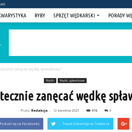
takt
KWARYSTYKA
RYBY
SPRZĘT WĘDKARSKI
PORADY W
kutecznie zanęcać wędkę spławikową?
Wędki
Wędki spławikowe
utecznie zanęcać wędkę spła
Przez
Redakcja
-
12 kwietnia 2023
916
0
Podziel się na Facebooku
Tweet (Ćwierkaj) na Twitterze