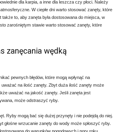
wiednie dla karpia, a inne dla leszcza czy płoci. Należy
atmosferyczne. W ciepłe dni warto stosować zanęty, które
t także to, aby zanęta była dostosowana do miejsca, w
to zarośniętym stawie warto stosować zanęty, które
as zanęcania wędką
nikać pewnych błędów, które mogą wpłynąć na
uważać na ilość zanęty. Zbyt duża ilość zanęty może
akże uważać na jakość zanęty. Jeśli zanęta jest
ywana, może odstraszyć ryby.
. Ryby mogą bać się dużej przynęty i nie podejdą do niej.
yt głośne wrzucanie zanęty do wody może spłoszyć ryby.
 dostosowana do warunków pogodowych i pory roku.