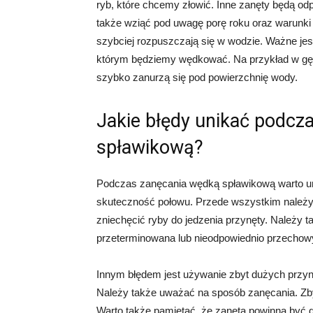
ryb, które chcemy złowić. Inne zanęty będą odpo
także wziąć pod uwagę porę roku oraz warunki 
szybciej rozpuszczają się w wodzie. Ważne jes
którym będziemy wędkować. Na przykład w gęs
szybko zanurzą się pod powierzchnię wody.
Jakie błędy unikać podcz
spławikową?
Podczas zanęcania wędką spławikową warto u
skuteczność połowu. Przede wszystkim należy 
zniechęcić ryby do jedzenia przynęty. Należy t
przeterminowana lub nieodpowiednio przechow
Innym błędem jest używanie zbyt dużych przynęt
Należy także uważać na sposób zanęcania. Zb
Warto także pamiętać, że zanęta powinna być