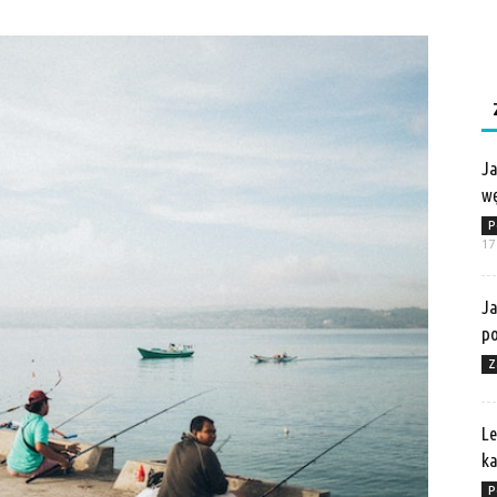
Ja
wę
P
17
Ja
po
Z
Le
ka
P