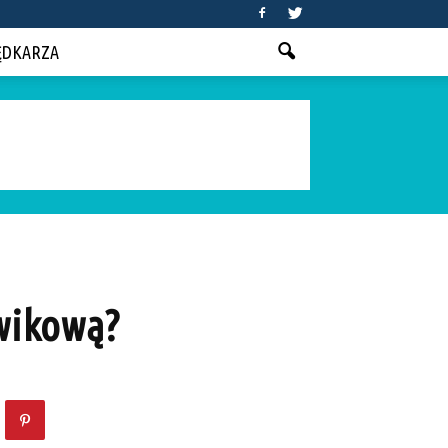
ĘDKARZA
wikową?