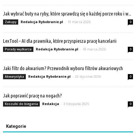
Jak wybrać buty na ryby, które sprawdzą się o każdej porze roku i w...
Redakcja Rybobranie.pl
-
19 marca 2026
Zakupy
0
LexTool – AI dla prawnika, które przyspiesza pracę kancelarii
Redakcja Rybobranie.pl
-
18 marca 2026
Porady wędkarza
0
Jaki filtr do akwarium? Przewodnik wyboru filtrów akwariowych
Redakcja Rybobranie.pl
-
22 stycznia 2026
Akwarystyka
0
Jak poprawić pracę na nogach?
Redakcja
-
3 listopada 2025
Koszulki do biegania
0
Kategorie