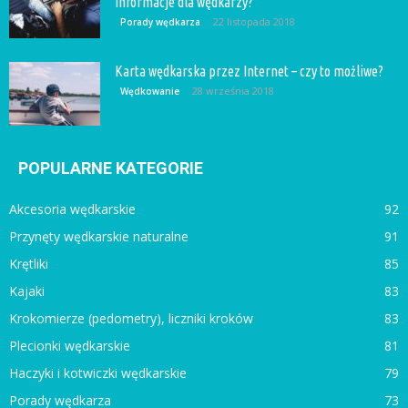
informacje dla wędkarzy?
22 listopada 2018
Porady wędkarza
Karta wędkarska przez Internet – czy to możliwe?
28 września 2018
Wędkowanie
POPULARNE KATEGORIE
Akcesoria wędkarskie
92
Przynęty wędkarskie naturalne
91
Krętliki
85
Kajaki
83
Krokomierze (pedometry), liczniki kroków
83
Plecionki wędkarskie
81
Haczyki i kotwiczki wędkarskie
79
Porady wędkarza
73