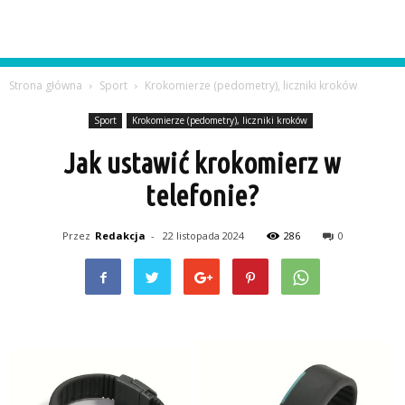
Strona główna
Sport
Krokomierze (pedometry), liczniki kroków
Sport
Krokomierze (pedometry), liczniki kroków
Jak ustawić krokomierz w
telefonie?
Przez
Redakcja
-
22 listopada 2024
286
0