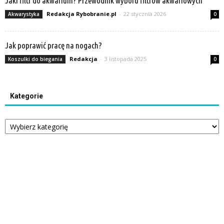
Jaki filtr do akwarium? Przewodnik wyboru filtrów akwariowych
Redakcja Rybobranie.pl
-
22 stycznia 2026
Akwarystyka
0
Jak poprawić pracę na nogach?
Redakcja
-
3 listopada 2025
Koszulki do biegania
0
Kategorie
Kategorie