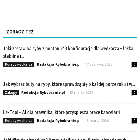
ZOBACZ TEŻ
Jaki zestaw na ryby z pontonu? 3 konfiguracje dla wędkarza – lekka,
stabilna i...
Redakcja Rybobranie.pl
-
17 czerwca 2026
Porady wędkarza
0
Jak wybrać buty na ryby, które sprawdzą się o każdej porze roku i w...
Redakcja Rybobranie.pl
-
19 marca 2026
Zakupy
0
LexTool – AI dla prawnika, które przyspiesza pracę kancelarii
Redakcja Rybobranie.pl
-
18 marca 2026
Porady wędkarza
0