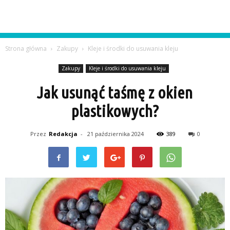
Strona główna
Zakupy
Kleje i środki do usuwania kleju
Zakupy
Kleje i środki do usuwania kleju
Jak usunąć taśmę z okien
plastikowych?
Przez
Redakcja
-
21 października 2024
389
0