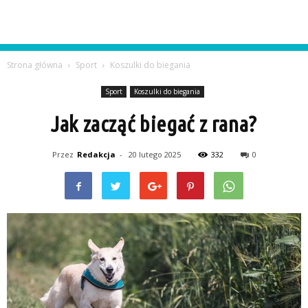
Strona główna
Sport
Koszulki do biegania
Sport
Koszulki do biegania
Jak zacząć biegać z rana?
Przez
Redakcja
-
20 lutego 2025
332
0