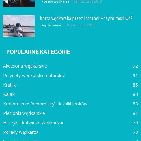
22 listopada 2018
Porady wędkarza
Karta wędkarska przez Internet – czy to możliwe?
28 września 2018
Wędkowanie
POPULARNE KATEGORIE
Akcesoria wędkarskie
92
Przynęty wędkarskie naturalne
91
Krętliki
85
Kajaki
83
Krokomierze (pedometry), liczniki kroków
83
Plecionki wędkarskie
81
Haczyki i kotwiczki wędkarskie
79
Porady wędkarza
73