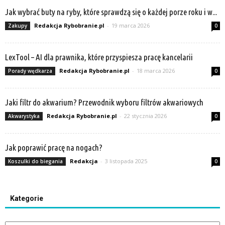
Jak wybrać buty na ryby, które sprawdzą się o każdej porze roku i w...
Redakcja Rybobranie.pl
-
19 marca 2026
Zakupy
0
LexTool – AI dla prawnika, które przyspiesza pracę kancelarii
Redakcja Rybobranie.pl
-
18 marca 2026
Porady wędkarza
0
Jaki filtr do akwarium? Przewodnik wyboru filtrów akwariowych
Redakcja Rybobranie.pl
-
22 stycznia 2026
Akwarystyka
0
Jak poprawić pracę na nogach?
Redakcja
-
3 listopada 2025
Koszulki do biegania
0
Kategorie
Kategorie