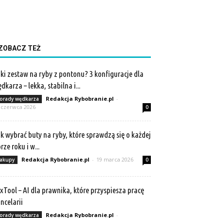
ZOBACZ TEŻ
ki zestaw na ryby z pontonu? 3 konfiguracje dla
dkarza – lekka, stabilna i...
Redakcja Rybobranie.pl
-
orady wędkarza
 czerwca 2026
0
k wybrać buty na ryby, które sprawdzą się o każdej
rze roku i w...
Redakcja Rybobranie.pl
-
19 marca 2026
akupy
0
xTool – AI dla prawnika, które przyspiesza pracę
ncelarii
Redakcja Rybobranie.pl
-
orady wędkarza