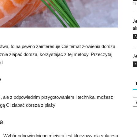
18
Ja
a
A
rstwa, to na pewno zainteresuje Cię temat złowienia dorsza
znie złapać dorsza, korzystając z tej metody. Przeczytaj
Ja
k!
K
?
Ka
, ale z odpowiednim przygotowaniem i techniką, możesz
gą Ci złapać dorsza z plaży:
e
Wybór odpowiedniego miejsca jest kluczowy dla sukcesu