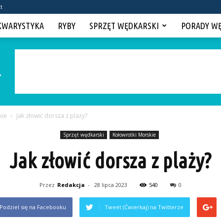
t
KWARYSTYKA
RYBY
SPRZĘT WĘDKARSKI
PORADY W
kie
Jak złowić dorsza z plaży?
Sprzęt wędkarski
Kołowrotki Morskie
Jak złowić dorsza z plaży?
Przez
Redakcja
-
28 lipca 2023
540
0
Podziel się na Facebooku
Tweet (Ćwierkaj) na Twitterze