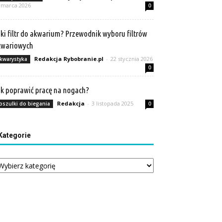
 marca 2026
0
ki filtr do akwarium? Przewodnik wyboru filtrów
kwariowych
Redakcja Rybobranie.pl
-
22 stycznia 2026
kwarystyka
0
k poprawić pracę na nogach?
Redakcja
-
3 listopada 2025
oszulki do biegania
0
Kategorie
tegorie