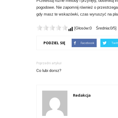
Przetestuj różne metody i przynęty, obserwuj 
pogodowe. Nie zapomnij również o przestrzega
gdy masz te wskazówki, czas wyruszyć na pla
[Głosów:0 Średnia:0/5]
PODZIEL SIĘ
Facebook
Twit
Poprzedni artykuł
Co lubi dorsz?
Redakcja