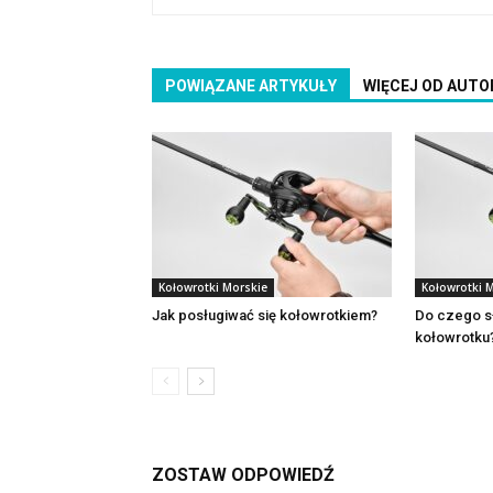
POWIĄZANE ARTYKUŁY
WIĘCEJ OD AUTO
Kołowrotki Morskie
Kołowrotki 
Jak posługiwać się kołowrotkiem?
Do czego sł
kołowrotku
ZOSTAW ODPOWIEDŹ