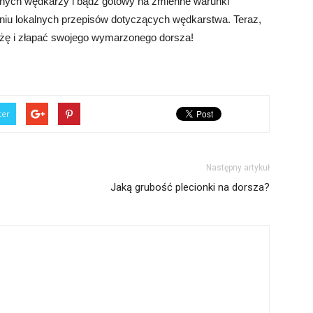
innych wędkarzy i bądź gotowy na zmienne warunki
niu lokalnych przepisów dotyczących wędkarstwa. Teraz,
żę i złapać swojego wymarzonego dorsza!
ter
Następny artykuł
Jaką grubość plecionki na dorsza?