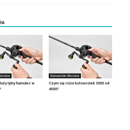
RA
Morskie
Kołowrotki Morskie
uży tylny hamulec w
Czym się rożni kołowrotek 3000 od
?
4000?