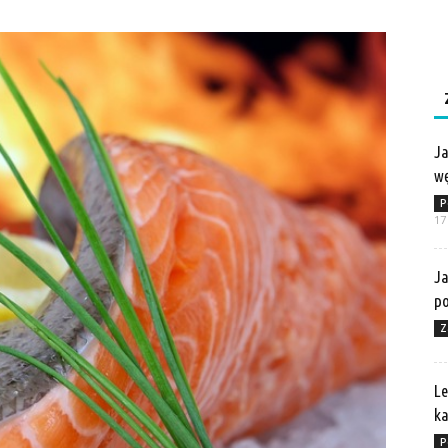
Ja
wę
P
17
Ja
po
Z
Le
ka
P