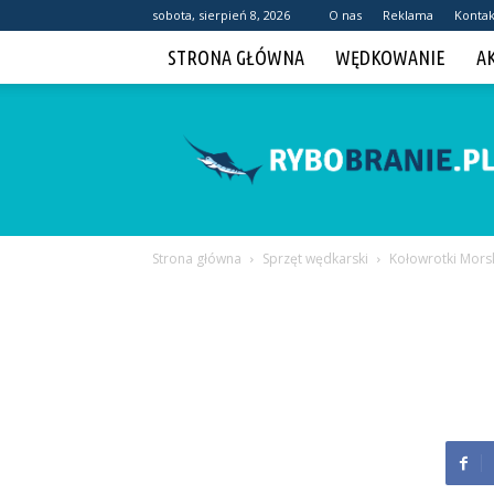
sobota, sierpień 8, 2026
O nas
Reklama
Kontak
STRONA GŁÓWNA
WĘDKOWANIE
A
Rybobranie.pl
Strona główna
Sprzęt wędkarski
Kołowrotki Mors