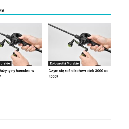
RA
Morskie
Kołowrotki Morskie
uży tylny hamulec w
Czym się rożni kołowrotek 3000 od
?
4000?