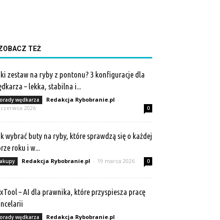
ZOBACZ TEŻ
ki zestaw na ryby z pontonu? 3 konfiguracje dla
dkarza – lekka, stabilna i...
Redakcja Rybobranie.pl
-
orady wędkarza
 czerwca 2026
0
k wybrać buty na ryby, które sprawdzą się o każdej
rze roku i w...
Redakcja Rybobranie.pl
-
19 marca 2026
akupy
0
xTool – AI dla prawnika, które przyspiesza pracę
ncelarii
Redakcja Rybobranie.pl
-
orady wędkarza