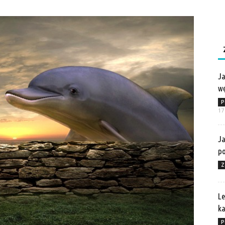
Ja
wę
P
17
Ja
po
Z
Le
ka
P