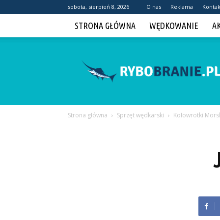
sobota, sierpień 8, 2026
O nas
Reklama
Kontak
STRONA GŁÓWNA
WĘDKOWANIE
A
Rybobranie.pl
Strona główna
Sprzęt wędkarski
Kołowrotki Mors