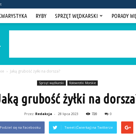
t
KWARYSTYKA
RYBY
SPRZĘT WĘDKARSKI
PORADY W
kie
Jaką grubość żyłki na dorsza?
Sprzęt wędkarski
Kołowrotki Morskie
Jaką grubość żyłki na dorsza
Przez
Redakcja
-
28 lipca 2023
720
0
Podziel się na Facebooku
Tweet (Ćwierkaj) na Twitterze