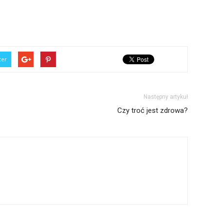
ter
Następny artykuł
Czy troć jest zdrowa?