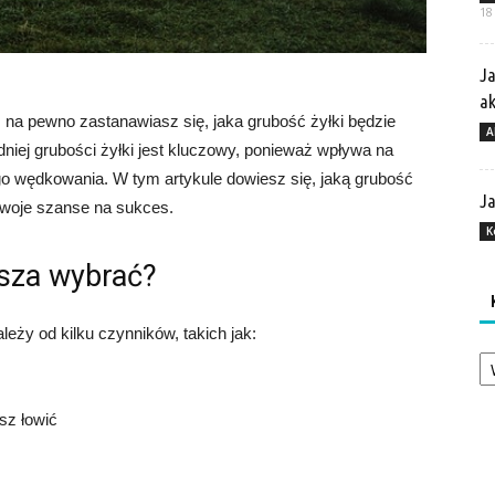
18
Ja
a
e, na pewno zastanawiasz się, jaka grubość żyłki będzie
A
niej grubości żyłki jest kluczowy, ponieważ wpływa na
o wędkowania. W tym artykule dowiesz się, jaką grubość
Ja
swoje szanse na sukces.
K
rsza wybrać?
leży od kilku czynników, takich jak:
Ka
sz łowić