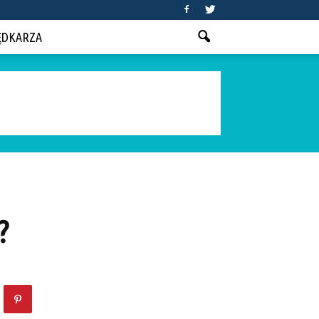
ĘDKARZA
?