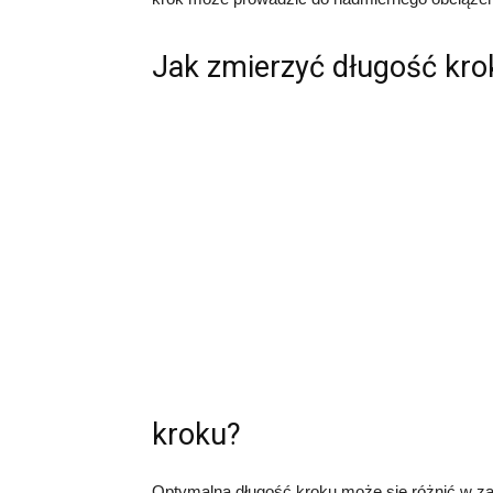
Jak zmierzyć długość kro
kroku?
Optymalna długość kroku może się różnić w zal