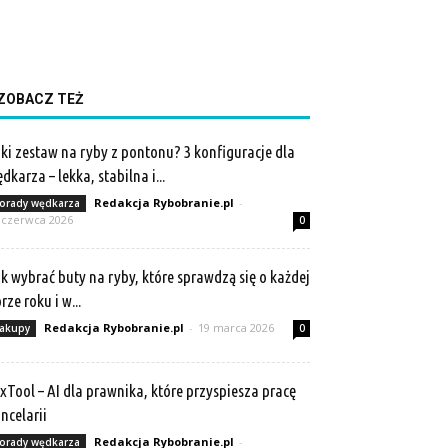
ZOBACZ TEŻ
ki zestaw na ryby z pontonu? 3 konfiguracje dla
dkarza – lekka, stabilna i...
Redakcja Rybobranie.pl
-
orady wędkarza
 czerwca 2026
0
k wybrać buty na ryby, które sprawdzą się o każdej
rze roku i w...
Redakcja Rybobranie.pl
-
19 marca 2026
akupy
0
xTool – AI dla prawnika, które przyspiesza pracę
ncelarii
Redakcja Rybobranie.pl
-
orady wędkarza