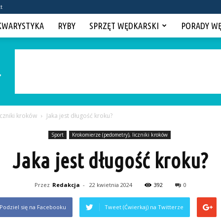
t
KWARYSTYKA
RYBY
SPRZĘT WĘDKARSKI
PORADY W
czniki kroków
Jaka jest długość kroku?
Sport
Krokomierze (pedometry), liczniki kroków
Jaka jest długość kroku?
Przez
Redakcja
-
22 kwietnia 2024
392
0
Podziel się na Facebooku
Tweet (Ćwierkaj) na Twitterze