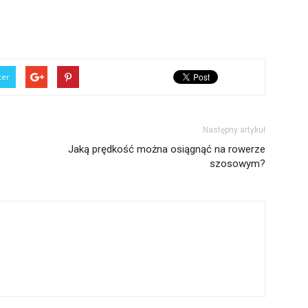
ter
Następny artykuł
Jaką prędkość można osiągnąć na rowerze
szosowym?