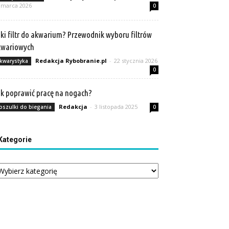
 marca 2026
0
ki filtr do akwarium? Przewodnik wyboru filtrów
kwariowych
Redakcja Rybobranie.pl
-
22 stycznia 2026
kwarystyka
0
k poprawić pracę na nogach?
Redakcja
-
3 listopada 2025
oszulki do biegania
0
Kategorie
tegorie