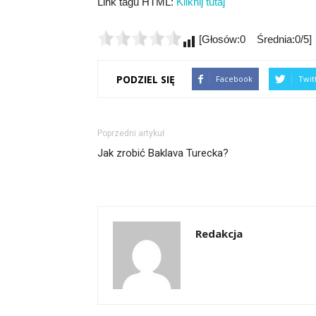
Link tagu HTML:
Kliknij tutaj
[Głosów:0 Średnia:0/5]
PODZIEL SIĘ
Facebook
Twit
Poprzedni artykuł
Jak zrobić Baklava Turecka?
Redakcja