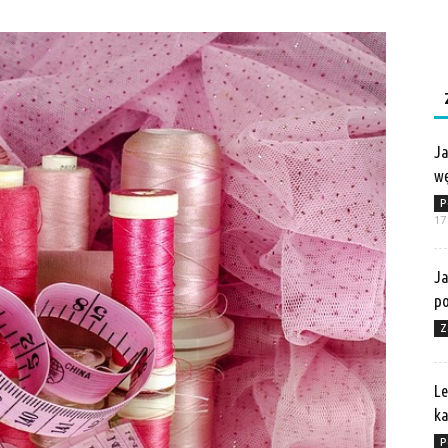
Ja
wę
P
17
Ja
po
Z
Le
ka
P