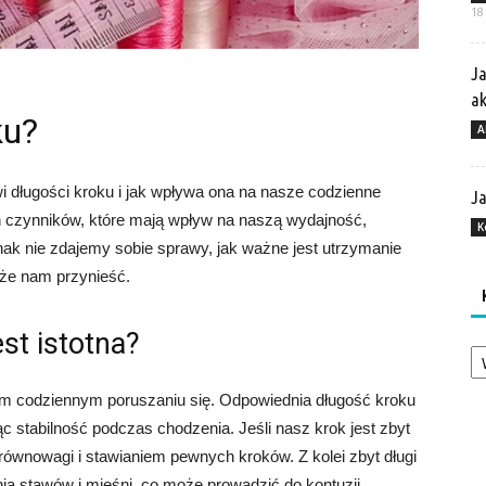
18
Ja
a
ku?
A
i długości kroku i jak wpływa ona na nasze codzienne
Ja
h czynników, które mają wpływ na naszą wydajność,
K
nak nie zdajemy sobie sprawy, jak ważne jest utrzymanie
oże nam przynieść.
st istotna?
Ka
m codziennym poruszaniu się. Odpowiednia długość kroku
stabilność podczas chodzenia. Jeśli nasz krok jest zbyt
ównowagi i stawianiem pewnych kroków. Z kolei zbyt długi
a stawów i mięśni, co może prowadzić do kontuzji.