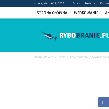
sobota, sierpień 8, 2026
O nas
Reklama
Kontak
STRONA GŁÓWNA
WĘDKOWANIE
A
Rybobranie.pl
Strona główna
Sport
Krokomierze (pedometry), li