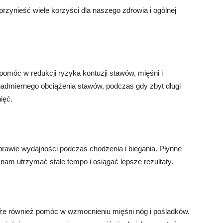
rzynieść wiele korzyści dla naszego zdrowia i ogólnej
omóc w redukcji ryzyka kontuzji stawów, mięśni i
nadmiernego obciążenia stawów, podczas gdy zbyt długi
ięć.
awie wydajności podczas chodzenia i biegania. Płynne
am utrzymać stałe tempo i osiągać lepsze rezultaty.
że również pomóc w wzmocnieniu mięśni nóg i pośladków.