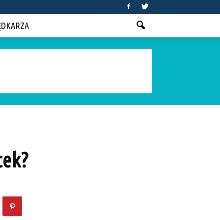
ĘDKARZA
tek?