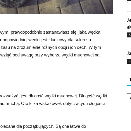
18
Ja
a
wym, prawdopodobnie zastanawiasz się, jaka wędka
A
 odpowiedniej wędki jest kluczowy dla sukcesu
czasu na zrozumienie różnych opcji i ich cech. W tym
Ja
ży wziąć pod uwagę przy wyborze wędki muchowej na
K
Ka
rozważyć, jest długość wędki muchowej. Długość wędki
 nad muchą. Oto kilka wskazówek dotyczących długości
olecane dla początkujących. Są one łatwe do