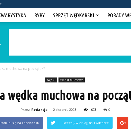
t
KWARYSTYKA
RYBY
SPRZĘT WĘDKARSKI
PORADY W
dka muchowa na początek?
Wędki
Wędki Muchowe
a wędka muchowa na począ
Przez
Redakcja
-
2 sierpnia 2023
1603
0
Podziel się na Facebooku
Tweet (Ćwierkaj) na Twitterze