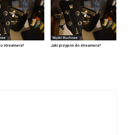
owe
Wędki Muchowe
do streamera?
Jaki przypon do streamera?