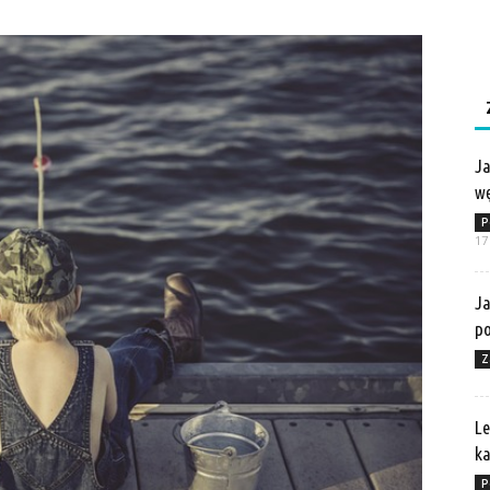
Ja
wę
P
17
Ja
po
Z
Le
ka
P