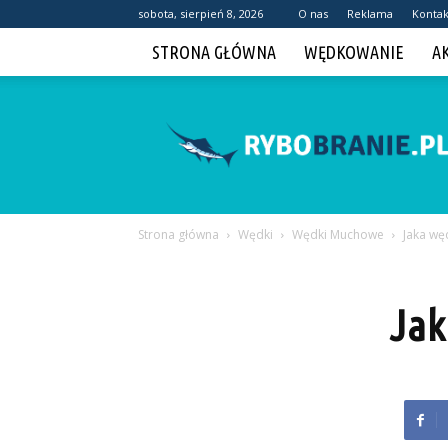
sobota, sierpień 8, 2026
O nas
Reklama
Kontak
STRONA GŁÓWNA
WĘDKOWANIE
A
Rybobranie.pl
Strona główna
Wędki
Wędki Muchowe
Jaka wę
Jak