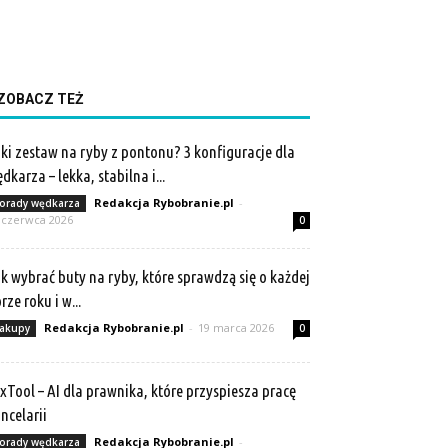
ZOBACZ TEŻ
ki zestaw na ryby z pontonu? 3 konfiguracje dla
dkarza – lekka, stabilna i...
Redakcja Rybobranie.pl
-
orady wędkarza
 czerwca 2026
0
k wybrać buty na ryby, które sprawdzą się o każdej
rze roku i w...
Redakcja Rybobranie.pl
-
19 marca 2026
akupy
0
xTool – AI dla prawnika, które przyspiesza pracę
ncelarii
Redakcja Rybobranie.pl
-
orady wędkarza