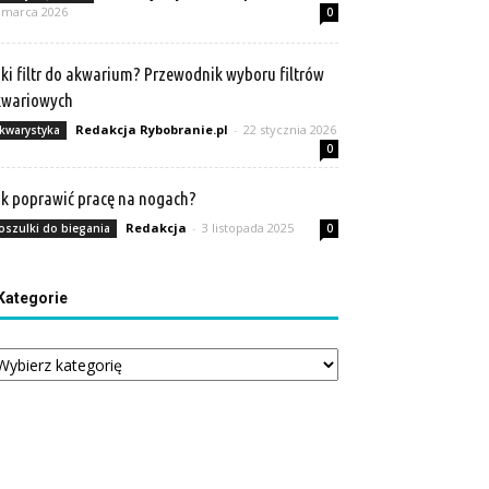
 marca 2026
0
ki filtr do akwarium? Przewodnik wyboru filtrów
kwariowych
Redakcja Rybobranie.pl
-
22 stycznia 2026
kwarystyka
0
k poprawić pracę na nogach?
Redakcja
-
3 listopada 2025
oszulki do biegania
0
Kategorie
tegorie