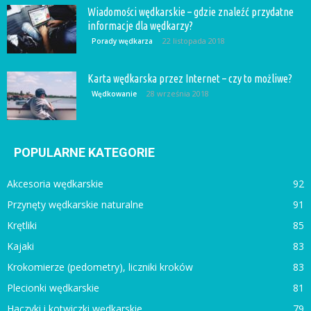
Wiadomości wędkarskie – gdzie znaleźć przydatne
informacje dla wędkarzy?
22 listopada 2018
Porady wędkarza
Karta wędkarska przez Internet – czy to możliwe?
28 września 2018
Wędkowanie
POPULARNE KATEGORIE
Akcesoria wędkarskie
92
Przynęty wędkarskie naturalne
91
Krętliki
85
Kajaki
83
Krokomierze (pedometry), liczniki kroków
83
Plecionki wędkarskie
81
Haczyki i kotwiczki wędkarskie
79