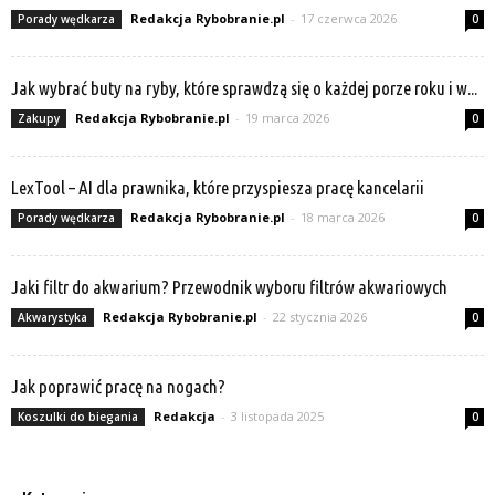
Redakcja Rybobranie.pl
-
17 czerwca 2026
Porady wędkarza
0
Jak wybrać buty na ryby, które sprawdzą się o każdej porze roku i w...
Redakcja Rybobranie.pl
-
19 marca 2026
Zakupy
0
LexTool – AI dla prawnika, które przyspiesza pracę kancelarii
Redakcja Rybobranie.pl
-
18 marca 2026
Porady wędkarza
0
Jaki filtr do akwarium? Przewodnik wyboru filtrów akwariowych
Redakcja Rybobranie.pl
-
22 stycznia 2026
Akwarystyka
0
Jak poprawić pracę na nogach?
Redakcja
-
3 listopada 2025
Koszulki do biegania
0