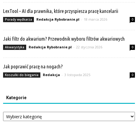
LexTool – AI dla prawnika, które przyspiesza pracę kancelarii
Redakcja Rybobranie.pl
-
18 marca 2026
Porady wędkarza
0
Jaki filtr do akwarium? Przewodnik wyboru filtrów akwariowych
Redakcja Rybobranie.pl
-
22 stycznia 2026
Akwarystyka
0
Jak poprawić pracę na nogach?
Redakcja
-
3 listopada 2025
Koszulki do biegania
0
Kategorie
Kategorie