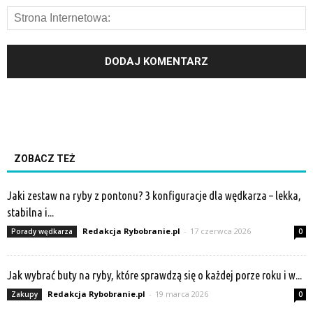
ZOBACZ TEŻ
Jaki zestaw na ryby z pontonu? 3 konfiguracje dla wędkarza – lekka,
stabilna i...
Redakcja Rybobranie.pl
-
17 czerwca 2026
Porady wędkarza
0
Jak wybrać buty na ryby, które sprawdzą się o każdej porze roku i w...
Redakcja Rybobranie.pl
-
19 marca 2026
Zakupy
0