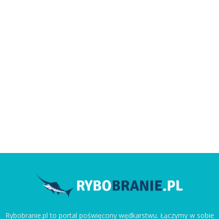
Rybobranie.pl to portal poświęcony wędkarstwu. Łączymy w sobie