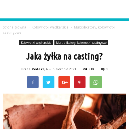
Strona główna
Kołowrotki wędkarskie
Multiplikatory, kołowrotki
castingowe
Kołowrotki wędkarskie
Multiplikatory, kołowrotki castingowe
Jaka żyłka na casting?
Przez
Redakcja
-
5 sierpnia 2023
910
0