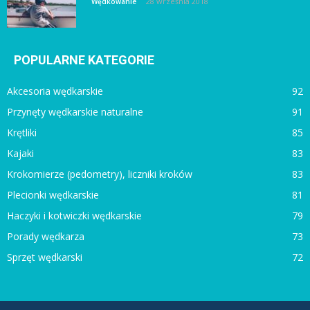
28 września 2018
Wędkowanie
POPULARNE KATEGORIE
Akcesoria wędkarskie
92
Przynęty wędkarskie naturalne
91
Krętliki
85
Kajaki
83
Krokomierze (pedometry), liczniki kroków
83
Plecionki wędkarskie
81
Haczyki i kotwiczki wędkarskie
79
Porady wędkarza
73
Sprzęt wędkarski
72