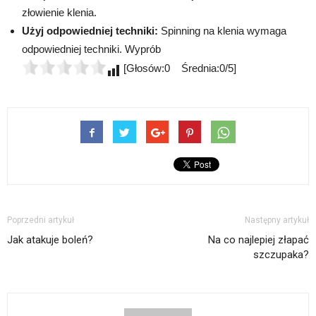
złowienie klenia.
Użyj odpowiedniej techniki:
Spinning na klenia wymaga
odpowiedniej techniki. Wyprób
[Głosów:0 Średnia:0/5]
Poprzedni artykuł
Następny artykuł
Jak atakuje boleń?
Na co najlepiej złapać
szczupaka?