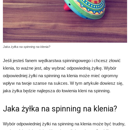
Jaka żyłka na spinning na klenia?
Jeśli jesteś fanem wędkarstwa spinningowego i chcesz złowić
klenia, to ważne jest, aby wybrać odpowiednią żyłkę. Wybór
odpowiedniej żyłki na spinning na klenia może mieć ogromny
wpływ na twoje szanse na sukces. W tym artykule dowiesz się,
jaka żyłka będzie najlepsza do łowienia kleni na spinning.
Jaka żyłka na spinning na klenia?
Wybór odpowiedniej żyłki na spinning na klenia może być trudny,