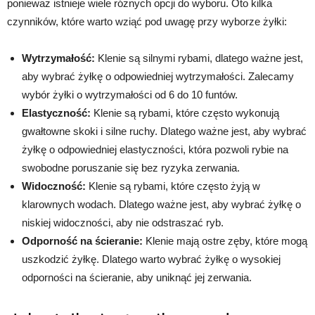
ponieważ istnieje wiele różnych opcji do wyboru. Oto kilka
czynników, które warto wziąć pod uwagę przy wyborze żyłki:
Wytrzymałość:
Klenie są silnymi rybami, dlatego ważne jest,
aby wybrać żyłkę o odpowiedniej wytrzymałości. Zalecamy
wybór żyłki o wytrzymałości od 6 do 10 funtów.
Elastyczność:
Klenie są rybami, które często wykonują
gwałtowne skoki i silne ruchy. Dlatego ważne jest, aby wybrać
żyłkę o odpowiedniej elastyczności, która pozwoli rybie na
swobodne poruszanie się bez ryzyka zerwania.
Widoczność:
Klenie są rybami, które często żyją w
klarownych wodach. Dlatego ważne jest, aby wybrać żyłkę o
niskiej widoczności, aby nie odstraszać ryb.
Odporność na ścieranie:
Klenie mają ostre zęby, które mogą
uszkodzić żyłkę. Dlatego warto wybrać żyłkę o wysokiej
odporności na ścieranie, aby uniknąć jej zerwania.