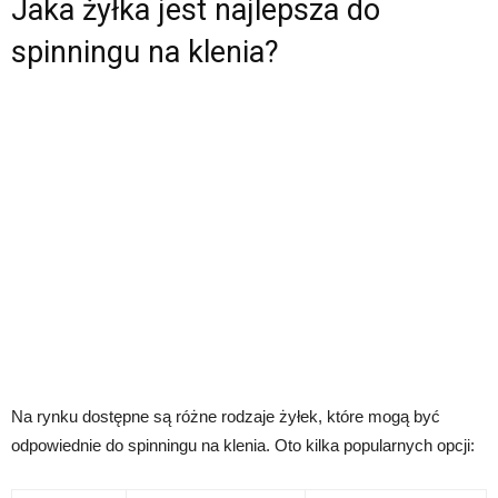
Jaka żyłka jest najlepsza do
spinningu na klenia?
Na rynku dostępne są różne rodzaje żyłek, które mogą być
odpowiednie do spinningu na klenia. Oto kilka popularnych opcji: