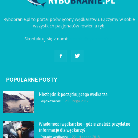
Rybobranie.pl to portal poświęcony wędkarstwu. Łączymy w sobie
wszystkich pasjonatów łowienia ryb.
Skontaktuj się z nami:
kontakt@rybobranie.pl
POPULARNE POSTY
Niezbędnik początkującego wędkarza
28 lutego 2017
Wędkowanie
Wiadomości wędkarskie – gdzie znaleźć przydatne
informacje dla wędkarzy?
22 listopada 2018
Porady wędkarza