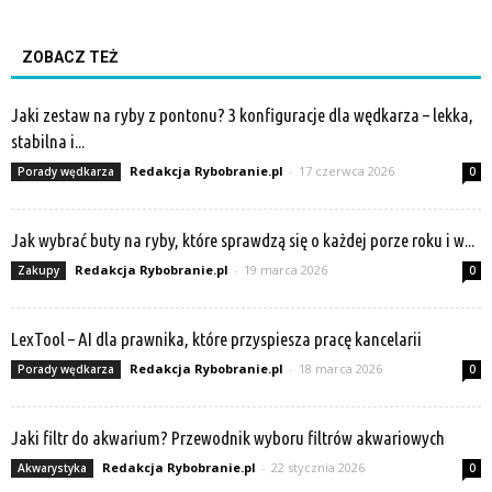
ZOBACZ TEŻ
Jaki zestaw na ryby z pontonu? 3 konfiguracje dla wędkarza – lekka,
stabilna i...
Redakcja Rybobranie.pl
-
17 czerwca 2026
Porady wędkarza
0
Jak wybrać buty na ryby, które sprawdzą się o każdej porze roku i w...
Redakcja Rybobranie.pl
-
19 marca 2026
Zakupy
0
LexTool – AI dla prawnika, które przyspiesza pracę kancelarii
Redakcja Rybobranie.pl
-
18 marca 2026
Porady wędkarza
0
Jaki filtr do akwarium? Przewodnik wyboru filtrów akwariowych
Redakcja Rybobranie.pl
-
22 stycznia 2026
Akwarystyka
0