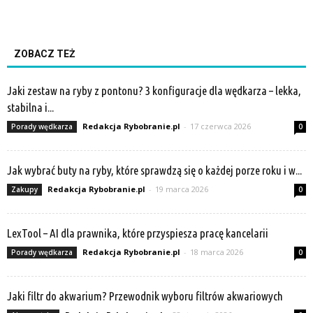
ZOBACZ TEŻ
Jaki zestaw na ryby z pontonu? 3 konfiguracje dla wędkarza – lekka,
stabilna i...
Redakcja Rybobranie.pl
-
17 czerwca 2026
Porady wędkarza
0
Jak wybrać buty na ryby, które sprawdzą się o każdej porze roku i w...
Redakcja Rybobranie.pl
-
19 marca 2026
Zakupy
0
LexTool – AI dla prawnika, które przyspiesza pracę kancelarii
Redakcja Rybobranie.pl
-
18 marca 2026
Porady wędkarza
0
Jaki filtr do akwarium? Przewodnik wyboru filtrów akwariowych