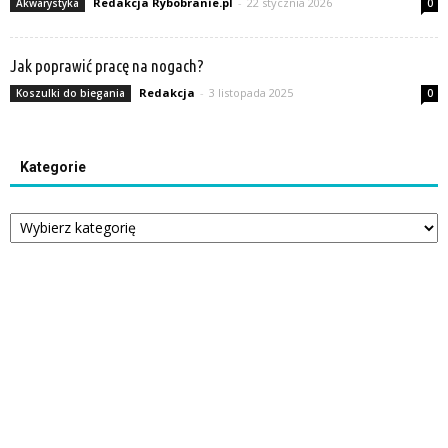
Redakcja Rybobranie.pl
-
22 stycznia 2026
Akwarystyka
0
Jak poprawić pracę na nogach?
Redakcja
-
3 listopada 2025
Koszulki do biegania
0
Kategorie
Kategorie