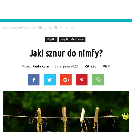
Strona główna
Wędki
Wędki Muchowe
Wędki
Wędki Muchowe
Jaki sznur do nimfy?
Przez
Redakcja
-
3 sierpnia 2023
926
0