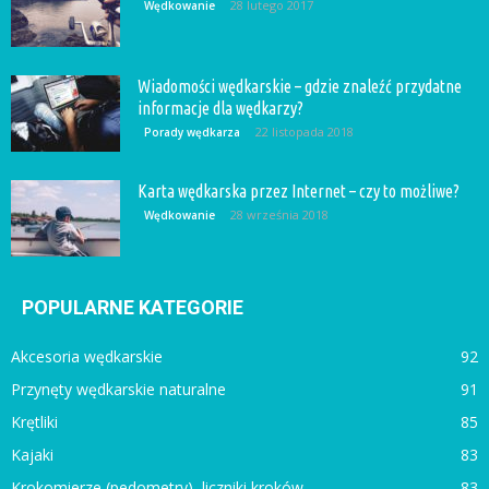
28 lutego 2017
Wędkowanie
Wiadomości wędkarskie – gdzie znaleźć przydatne
informacje dla wędkarzy?
22 listopada 2018
Porady wędkarza
Karta wędkarska przez Internet – czy to możliwe?
28 września 2018
Wędkowanie
POPULARNE KATEGORIE
Akcesoria wędkarskie
92
Przynęty wędkarskie naturalne
91
Krętliki
85
Kajaki
83
Krokomierze (pedometry), liczniki kroków
83