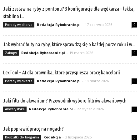
Jaki zestaw na ryby z pontonu? 3 konfiguracje dla wędkarza – lekka,
stabilna i...
Redakcja Rybobranie.pl
-
17 czerwca 2026
Porady wędkarza
0
Jak wybrać buty na ryby, które sprawdzą się o każdej porze roku i w...
Redakcja Rybobranie.pl
-
19 marca 2026
Zakupy
0
LexTool – AI dla prawnika, które przyspiesza pracę kancelarii
Redakcja Rybobranie.pl
-
18 marca 2026
Porady wędkarza
0
Jaki filtr do akwarium? Przewodnik wyboru filtrów akwariowych
Redakcja Rybobranie.pl
-
22 stycznia 2026
Akwarystyka
0
Jak poprawić pracę na nogach?
Redakcja
-
3 listopada 2025
Koszulki do biegania
0