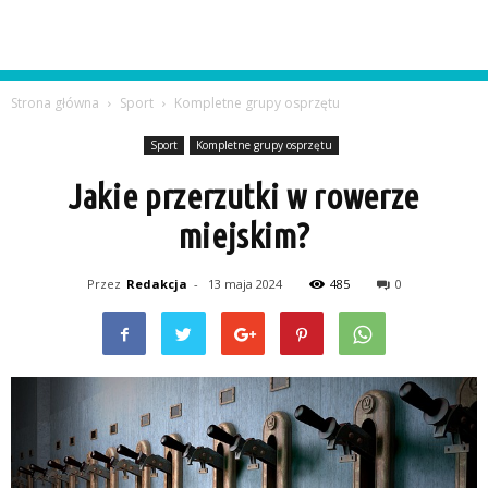
Strona główna
Sport
Kompletne grupy osprzętu
Sport
Kompletne grupy osprzętu
Jakie przerzutki w rowerze
miejskim?
Przez
Redakcja
-
13 maja 2024
485
0