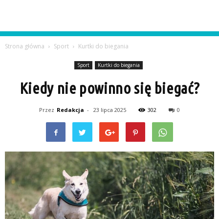
Strona główna
Sport
Kurtki do biegania
Sport
Kurtki do biegania
Kiedy nie powinno się biegać?
Przez
Redakcja
-
23 lipca 2025
302
0