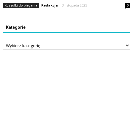
Redakcja
-
3 listopada 2025
Koszulki do biegania
0
Kategorie
Kategorie