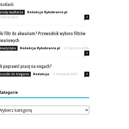
ncelarii
Redakcja Rybobranie.pl
-
orady wędkarza
 marca 2026
0
ki filtr do akwarium? Przewodnik wyboru filtrów
kwariowych
Redakcja Rybobranie.pl
-
22 stycznia 2026
kwarystyka
0
k poprawić pracę na nogach?
Redakcja
-
3 listopada 2025
oszulki do biegania
0
Kategorie
tegorie