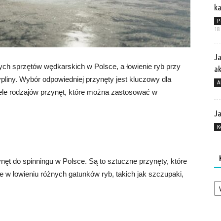
ka
P
18
Ja
ych sprzętów wędkarskich w Polsce, a łowienie ryb przy
a
pliny. Wybór odpowiedniej przynęty jest kluczowy dla
A
iele rodzajów przynęt, które można zastosować w
Ja
K
ynęt do spinningu w Polsce. Są to sztuczne przynęty, które
e w łowieniu różnych gatunków ryb, takich jak szczupaki,
Ka