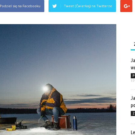
Podziel się na Facebooku
Tweet (Ćwierkaj) na Twitterze
Ja
wę
P
17
Ja
po
Z
Le