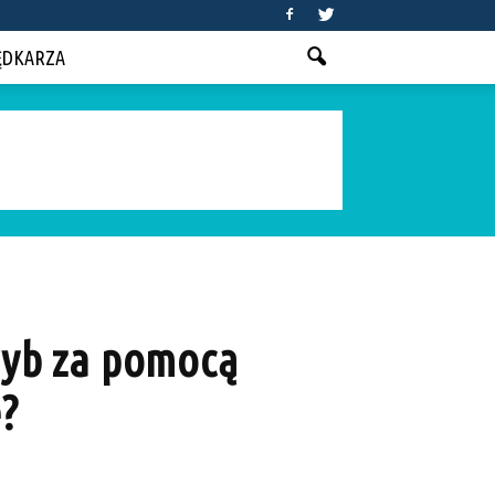
ĘDKARZA
 ryb za pomocą
?