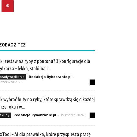
ZOBACZ TEŻ
ki zestaw na ryby z pontonu? 3 konfiguracje dla
dkarza – lekka, stabilna i...
Redakcja Rybobranie.pl
-
orady wędkarza
 czerwca 2026
0
k wybrać buty na ryby, które sprawdzą się o każdej
rze roku i w...
Redakcja Rybobranie.pl
-
19 marca 2026
akupy
0
xTool – AI dla prawnika, które przyspiesza pracę