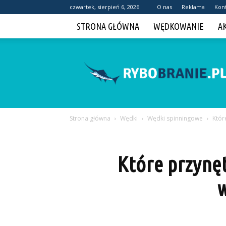
czwartek, sierpień 6, 2026
O nas
Reklama
Kon
STRONA GŁÓWNA
WĘDKOWANIE
A
Rybobranie.pl
Strona główna
Wędki
Wędki spinningowe
Któr
Które przynęt