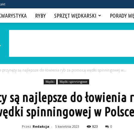
takt
KWARYSTYKA
RYBY
SPRZĘT WĘDKARSKI
PORADY W
e przynęty są najlepsze do łowienia ryb za pomocą wędki spinningowej w...
Wędki
Wędki spinningowe
y są najlepsze do łowienia
wędki spinningowej w Polsce
Przez
Redakcja
-
5 kwietnia 2023
823
0