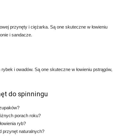
mowej przynęty i ciężarka. Są one skuteczne w łowieniu
onie i sandacze.
ch rybek i owadów. Są one skuteczne w łowieniu pstrągów,
nęt do spinningu
zczupaków?
óżnych porach roku?
łowienia ryb?
d przynęt naturalnych?