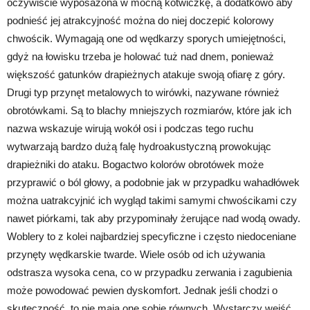
oczywiście wyposażona w mocną kotwiczkę, a dodatkowo aby
podnieść jej atrakcyjność można do niej doczepić kolorowy
chwościk. Wymagają one od wędkarzy sporych umiejętności,
gdyż na łowisku trzeba je holować tuż nad dnem, ponieważ
większość gatunków drapieżnych atakuje swoją ofiarę z góry.
Drugi typ przynęt metalowych to wirówki, nazywane również
obrotówkami. Są to blachy mniejszych rozmiarów, które jak ich
nazwa wskazuje wirują wokół osi i podczas tego ruchu
wytwarzają bardzo dużą falę hydroakustyczną prowokując
drapieżniki do ataku. Bogactwo kolorów obrotówek może
przyprawić o ból głowy, a podobnie jak w przypadku wahadłówek
można uatrakcyjnić ich wygląd takimi samymi chwościkami czy
nawet piórkami, tak aby przypominały żerujące nad wodą owady.
Woblery to z kolei najbardziej specyficzne i często niedoceniane
przynęty wędkarskie twarde. Wiele osób od ich używania
odstrasza wysoka cena, co w przypadku zerwania i zagubienia
może powodować pewien dyskomfort. Jednak jeśli chodzi o
skuteczność, to nie mają one sobie równych. Wystarczy wejść