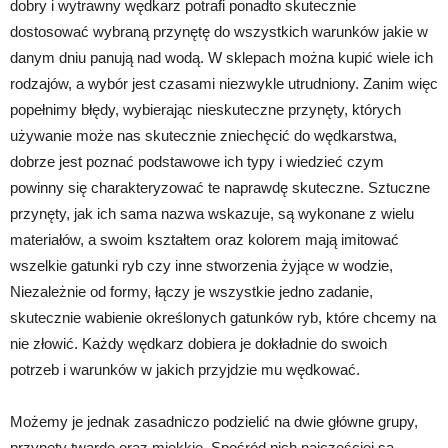
dobry i wytrawny wędkarz potrafi ponadto skutecznie
dostosować wybraną przynętę do wszystkich warunków jakie w
danym dniu panują nad wodą. W sklepach można kupić wiele ich
rodzajów, a wybór jest czasami niezwykle utrudniony. Zanim więc
popełnimy błędy, wybierając nieskuteczne przynęty, których
używanie może nas skutecznie zniechęcić do wędkarstwa,
dobrze jest poznać podstawowe ich typy i wiedzieć czym
powinny się charakteryzować te naprawdę skuteczne. Sztuczne
przynęty, jak ich sama nazwa wskazuje, są wykonane z wielu
materiałów, a swoim kształtem oraz kolorem mają imitować
wszelkie gatunki ryb czy inne stworzenia żyjące w wodzie,
Niezależnie od formy, łączy je wszystkie jedno zadanie,
skutecznie wabienie określonych gatunków ryb, które chcemy na
nie złowić. Każdy wędkarz dobiera je dokładnie do swoich
potrzeb i warunków w jakich przyjdzie mu wędkować.
Możemy je jednak zasadniczo podzielić na dwie główne grupy,
przynęty twarde oraz miękkie. Spośród nich najczęściej są