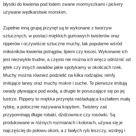
błystki do łowienia pod lodem zwane mormyszkami i pickery
używane wędkarstwie morskim.
Zupełnie inną grupą przynęt są te wykonane z tworzyw
sztucznych, w postaci miękkich gumowych twisterów oraz
ripperów i oczywiście sztuczne muchy, tak popularne wśród
miłośników łowienia pstrągów, lipieni czy łososi. Wykonanie ich
jest niezwykle trudne, a często nie można ich wręcz odróżnić od
jętek czy innych owadów jakie spotykamy w okolicach rzek.
Muchy można również podzielić na kilka rodzajów, nimfy
imitujące larwy oraz muchy mokre i suche. Te pierwsze imitują
owady pływające pod wodą, a drugie te poruszające się po jej
lustrze. Rippery to miękka przynęta naśladująca kształtem małą
rybkę, a potocznie nazywana kopytem. Twistery zaś
przypominają długie robaki, dżdżownice czy rosówki. Są
produkowane w różnych rozmiarach i kolorach, używa się je
najczęściej do połowu okoni, a z białych ryb leszczy, wzdręg i