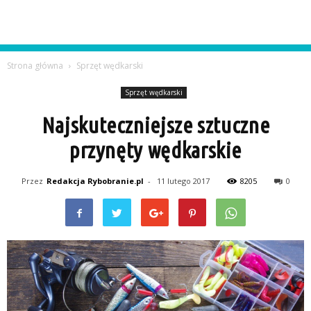
Strona główna
Sprzęt wędkarski
Sprzęt wędkarski
Najskuteczniejsze sztuczne
przynęty wędkarskie
Przez
Redakcja Rybobranie.pl
-
11 lutego 2017
8205
0