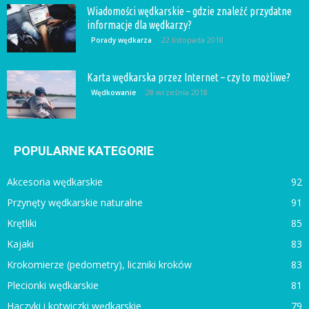
Wiadomości wędkarskie – gdzie znaleźć przydatne
informacje dla wędkarzy?
22 listopada 2018
Porady wędkarza
Karta wędkarska przez Internet – czy to możliwe?
28 września 2018
Wędkowanie
POPULARNE KATEGORIE
Akcesoria wędkarskie
92
Przynęty wędkarskie naturalne
91
Krętliki
85
Kajaki
83
Krokomierze (pedometry), liczniki kroków
83
Plecionki wędkarskie
81
Haczyki i kotwiczki wędkarskie
79