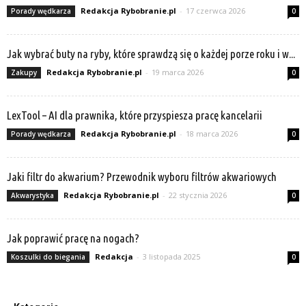
Redakcja Rybobranie.pl
-
17 czerwca 2026
Porady wędkarza
0
Jak wybrać buty na ryby, które sprawdzą się o każdej porze roku i w...
Redakcja Rybobranie.pl
-
19 marca 2026
Zakupy
0
LexTool – AI dla prawnika, które przyspiesza pracę kancelarii
Redakcja Rybobranie.pl
-
18 marca 2026
Porady wędkarza
0
Jaki filtr do akwarium? Przewodnik wyboru filtrów akwariowych
Redakcja Rybobranie.pl
-
22 stycznia 2026
Akwarystyka
0
Jak poprawić pracę na nogach?
Redakcja
-
3 listopada 2025
Koszulki do biegania
0