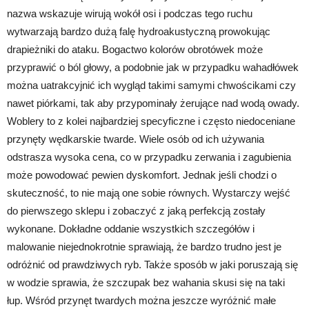
nazwa wskazuje wirują wokół osi i podczas tego ruchu
wytwarzają bardzo dużą falę hydroakustyczną prowokując
drapieżniki do ataku. Bogactwo kolorów obrotówek może
przyprawić o ból głowy, a podobnie jak w przypadku wahadłówek
można uatrakcyjnić ich wygląd takimi samymi chwościkami czy
nawet piórkami, tak aby przypominały żerujące nad wodą owady.
Woblery to z kolei najbardziej specyficzne i często niedoceniane
przynęty wędkarskie twarde. Wiele osób od ich używania
odstrasza wysoka cena, co w przypadku zerwania i zagubienia
może powodować pewien dyskomfort. Jednak jeśli chodzi o
skuteczność, to nie mają one sobie równych. Wystarczy wejść
do pierwszego sklepu i zobaczyć z jaką perfekcją zostały
wykonane. Dokładne oddanie wszystkich szczegółów i
malowanie niejednokrotnie sprawiają, że bardzo trudno jest je
odróżnić od prawdziwych ryb. Także sposób w jaki poruszają się
w wodzie sprawia, że szczupak bez wahania skusi się na taki
łup. Wśród przynęt twardych można jeszcze wyróżnić małe