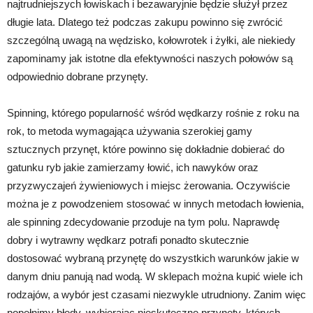
najtrudniejszych łowiskach i bezawaryjnie będzie służył przez
długie lata. Dlatego też podczas zakupu powinno się zwrócić
szczególną uwagą na wędzisko, kołowrotek i żyłki, ale niekiedy
zapominamy jak istotne dla efektywności naszych połowów są
odpowiednio dobrane przynęty.
Spinning, którego popularność wśród wędkarzy rośnie z roku na
rok, to metoda wymagająca używania szerokiej gamy
sztucznych przynęt, które powinno się dokładnie dobierać do
gatunku ryb jakie zamierzamy łowić, ich nawyków oraz
przyzwyczajeń żywieniowych i miejsc żerowania. Oczywiście
można je z powodzeniem stosować w innych metodach łowienia,
ale spinning zdecydowanie przoduje na tym polu. Naprawdę
dobry i wytrawny wędkarz potrafi ponadto skutecznie
dostosować wybraną przynętę do wszystkich warunków jakie w
danym dniu panują nad wodą. W sklepach można kupić wiele ich
rodzajów, a wybór jest czasami niezwykle utrudniony. Zanim więc
popełnimy błędy, wybierając nieskuteczne przynęty, których