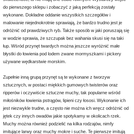
do pierwszego sklepu i zobaczyć z jaką perfekcją zostały
wykonane. Dokładne oddanie wszystkich szczegółów i
malowanie niejednokrotnie sprawiają, że bardzo trudno jest je
odróżnić od prawdziwych ryb. Także sposób w jaki poruszają się
w wodzie sprawia, że szczupak bez wahania skusi się na taki
łup. Wśród przynęt twardych można jeszcze wyróżnić małe
błystki do łowienia pod lodem zwane mormyszkami i pickery
używane wędkarstwie morskim.
Zupełnie inną grupą przynęt są te wykonane z tworzyw
sztucznych, w postaci miękkich gumowych twisterów oraz
ripperów i oczywiście sztuczne muchy, tak popularne wśród
miłośników łowienia pstrągów, lipieni czy łososi. Wykonanie ich
jest niezwykle trudne, a często nie można ich wręcz odróżnić od
jętek czy innych owadów jakie spotykamy w okolicach rzek.
Muchy można również podzielić na kilka rodzajów, nimfy
imitujące larwy oraz muchy mokre i suche. Te pierwsze imitują