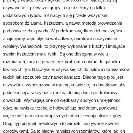
używane te z pierwszej grupy, a i je dzielimy na kilka
dodatkowych typów, różniących się przede wszystkim
sposobem działania, kształtem, a nawet metodą prowadzenia
pod powierzchnią wody. W pudełkach wędkarskich najczęściej
znajdujemy więc błystki wahadłowe, obrotowe i oczywiście
woblery. Wahadłówki to przynęty wykonane z blachy i imitujące
swoim kształtem małe rybki. Są one dostępne w wielu
rozmiarach, można je więc bez problemu dobrać do gatunku
łowionych ryb. Najczęściej używa się ich do połowu drapieżników
takich jak szczupak czy nawet sandacz. Blacha tego typu jest
oczywiście wyposażona w mocną kotwiczkę, a dodatkowo aby
podnieść jej atrakcyjność można do niej doczepić kolorowy
chwościk. Wymagają one od wędkarzy sporych umiejętności,
gdyż na łowisku trzeba je holować tuż nad dnem, ponieważ
większość gatunków drapieżnych atakuje swoją ofiarę z góry.
Drugi typ przynęt metalowych to wirówki, nazywane również
obrotówkami. Są to blachy mniejszych rozmiarów, które jak ich