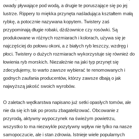
owady pływające pod wodą, a drugie te poruszające się po jej
lustrze. Rippery to miękka przynęta naśladująca kształtem małą
rybkę, a potocznie nazywana kopytem. Twistery zaś
przypominają długie robaki, dżdżownice czy rosówki. Są
produkowane w różnych rozmiarach i kolorach, używa się je
najczęściej do połowu okoni, a z białych ryb leszczy, wzdręg i
płoci. Twistery o dużych rozmiarach wykorzystuje się również do
łowienia ryb morskich. Niezależnie na jaki typ przynęt się
zdecydujemy, to warto zawsze wybierać te renomowanych i
godnych zaufania producentów, którzy zawsze dbają o jak
najwyższą jakość swoich wyrobów.
O zaletach wędkarstwa napisano już setki opasłych tomów, ale
nie da się ich tak po prostu zbagatelizować. Obcowanie z
przyrodą, aktywny wypoczynek na świeżym powietrzu,
wszystko to ma niezwykle pozytywny wpływ nie tylko na nasze
samopoczucie, ale i stan zdrowia. Istnieje wiele popularnych