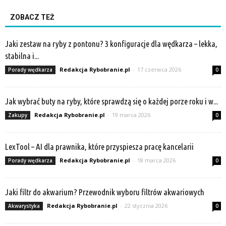
ZOBACZ TEŻ
Jaki zestaw na ryby z pontonu? 3 konfiguracje dla wędkarza – lekka,
stabilna i...
Redakcja Rybobranie.pl
-
17 czerwca 2026
Porady wędkarza
0
Jak wybrać buty na ryby, które sprawdzą się o każdej porze roku i w...
Redakcja Rybobranie.pl
-
19 marca 2026
Zakupy
0
LexTool – AI dla prawnika, które przyspiesza pracę kancelarii
Redakcja Rybobranie.pl
-
18 marca 2026
Porady wędkarza
0
Jaki filtr do akwarium? Przewodnik wyboru filtrów akwariowych
Redakcja Rybobranie.pl
-
22 stycznia 2026
Akwarystyka
0