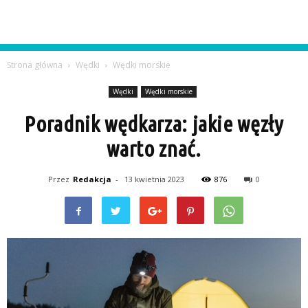
Strona główna
Wędki
Wędki morskie
Wędki
Wędki morskie
Poradnik wędkarza: jakie węzły
warto znać.
Przez
Redakcja
-
13 kwietnia 2023
876
0