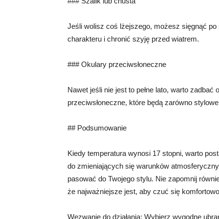
### Szalik lub chusta
Jeśli wolisz coś lżejszego, możesz sięgnąć po 
charakteru i chronić szyję przed wiatrem.
### Okulary przeciwsłoneczne
Nawet jeśli nie jest to pełne lato, warto zadb
przeciwsłoneczne, które będą zarówno stylowe, 
## Podsumowanie
Kiedy temperatura wynosi 17 stopni, warto post
do zmieniających się warunków atmosferycznyc
pasować do Twojego stylu. Nie zapomnij również
że najważniejsze jest, aby czuć się komfortowo
Wezwanie do działania: Wybierz wygodne ubrani