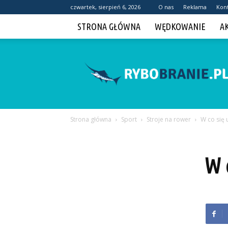
czwartek, sierpień 6, 2026
O nas
Reklama
Kon
STRONA GŁÓWNA
WĘDKOWANIE
A
Rybobranie.pl
Strona główna
Sport
Stroje na rower
W co się 
W 