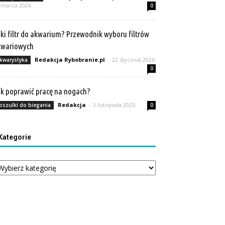
 marca 2026
0
ki filtr do akwarium? Przewodnik wyboru filtrów
kwariowych
Redakcja Rybobranie.pl
-
22 stycznia 2026
kwarystyka
0
k poprawić pracę na nogach?
Redakcja
-
3 listopada 2025
oszulki do biegania
0
Kategorie
tegorie