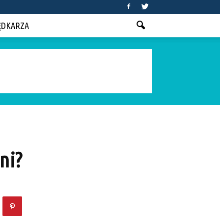
ĘDKARZA
ni?