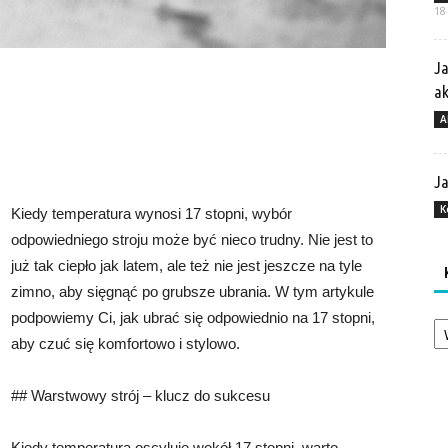
18
Ja
a
A
Ja
K
Kiedy temperatura wynosi 17 stopni, wybór
odpowiedniego stroju może być nieco trudny. Nie jest to
już tak ciepło jak latem, ale też nie jest jeszcze na tyle
zimno, aby sięgnąć po grubsze ubrania. W tym artykule
Ka
podpowiemy Ci, jak ubrać się odpowiednio na 17 stopni,
aby czuć się komfortowo i stylowo.
## Warstwowy strój – klucz do sukcesu
Kiedy temperatura oscyluje wokół 17 stopni, warto