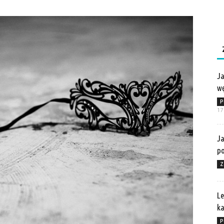
Ja
wę
P
17
Ja
po
Z
Le
ka
P