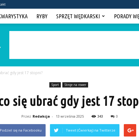
takt
KWARYSTYKA
RYBY
SPRZĘT WĘDKARSKI
PORADY W
ubrać gdy jest 17 stopni?
Sport
Stroje na rower
co się ubrać gdy jest 17 stop
Przez
Redakcja
-
13 września 2025
343
0
Podziel się na Facebooku
Tweet (Ćwierkaj) na Twitterze