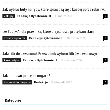
Jak wybrać buty na ryby, które sprawdzą się o każdej porze roku i w...
Redakcja Rybobranie.pl
-
19 marca 2026
Zakupy
0
LexTool – AI dla prawnika, które przyspiesza pracę kancelarii
Redakcja Rybobranie.pl
-
18 marca 2026
Porady wędkarza
0
Jaki filtr do akwarium? Przewodnik wyboru filtrów akwariowych
Redakcja Rybobranie.pl
-
22 stycznia 2026
Akwarystyka
0
Jak poprawić pracę na nogach?
Redakcja
-
3 listopada 2025
Koszulki do biegania
0
Kategorie