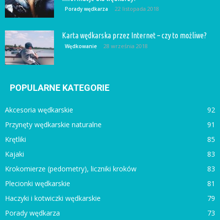
22 listopada 2018
Porady wędkarza
Karta wędkarska przez Internet – czy to możliwe?
28 września 2018
Wędkowanie
POPULARNE KATEGORIE
Akcesoria wędkarskie
92
Przynęty wędkarskie naturalne
91
Krętliki
85
Kajaki
83
Krokomierze (pedometry), liczniki kroków
83
Plecionki wędkarskie
81
Haczyki i kotwiczki wędkarskie
79
Porady wędkarza
73