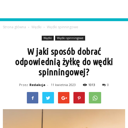
Strona główna
Wędki
Wędki spinningowe
Wędki
Wędki spinningowe
W jaki sposób dobrać
odpowiednią żyłkę do wędki
spinningowej?
Przez
Redakcja
-
11 kwietnia 2023
1013
0