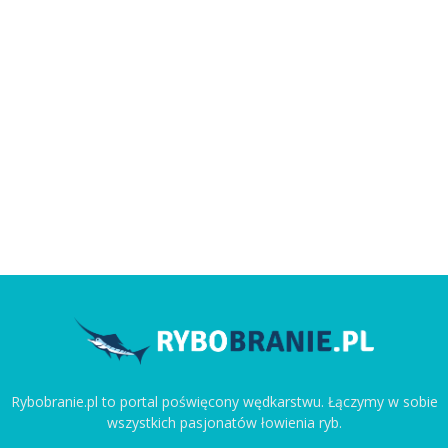
Rybobranie.pl to portal poświęcony wędkarstwu. Łączymy w sobie
wszystkich pasjonatów łowienia ryb.