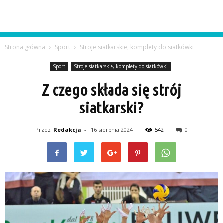
Strona główna
Sport
Stroje siatkarskie, komplety do siatkówki
Sport
Stroje siatkarskie, komplety do siatkówki
Z czego składa się strój
siatkarski?
Przez
Redakcja
-
16 sierpnia 2024
542
0