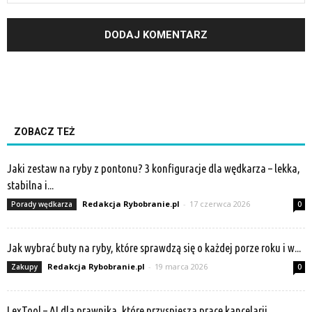
ZOBACZ TEŻ
Jaki zestaw na ryby z pontonu? 3 konfiguracje dla wędkarza – lekka,
stabilna i...
Redakcja Rybobranie.pl
-
17 czerwca 2026
Porady wędkarza
0
Jak wybrać buty na ryby, które sprawdzą się o każdej porze roku i w...
Redakcja Rybobranie.pl
-
19 marca 2026
Zakupy
0
LexTool – AI dla prawnika, które przyspiesza pracę kancelarii