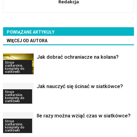
Redakcja
POWIĄZANE ARTYKUŁY
WIĘCEJ OD AUTORA
Jak dobrać ochraniacze na kolana?
Stroje
siatkarskie,
komplety do
siatkówki
Jak nauczyć się ścinać w siatkówce?
Stroje
siatkarskie,
komplety do
siatkówki
Ile razy można wziąć czas w siatkówce?
Stroje
siatkarskie,
komplety do
siatkówki