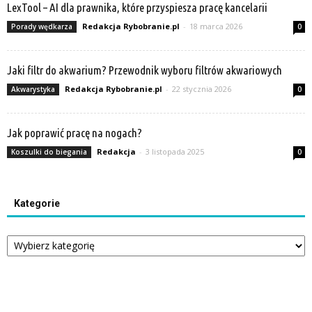
LexTool – AI dla prawnika, które przyspiesza pracę kancelarii
Redakcja Rybobranie.pl
-
18 marca 2026
Porady wędkarza
0
Jaki filtr do akwarium? Przewodnik wyboru filtrów akwariowych
Redakcja Rybobranie.pl
-
22 stycznia 2026
Akwarystyka
0
Jak poprawić pracę na nogach?
Redakcja
-
3 listopada 2025
Koszulki do biegania
0
Kategorie
Kategorie