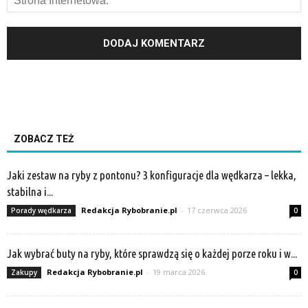
ZOBACZ TEŻ
Jaki zestaw na ryby z pontonu? 3 konfiguracje dla wędkarza – lekka,
stabilna i...
Redakcja Rybobranie.pl
-
17 czerwca 2026
Porady wędkarza
0
Jak wybrać buty na ryby, które sprawdzą się o każdej porze roku i w...
Redakcja Rybobranie.pl
-
19 marca 2026
Zakupy
0