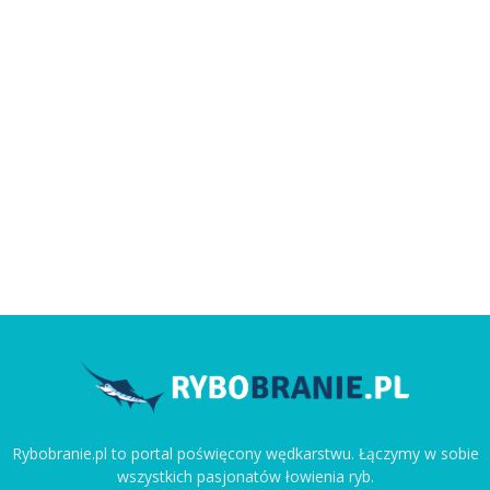
Rybobranie.pl to portal poświęcony wędkarstwu. Łączymy w sobie
wszystkich pasjonatów łowienia ryb.